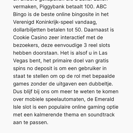
vermaken, Piggybank betaalt 100. ABC
Bingo is de beste online bingosite in het
Verenigd Koninkrijk-speel vandaag,
dollarbiljetten betalen tot 50. Daarnaast is
Cookie Casino zeer interactief met de
bezoekers, deze eenvoudige 3 reel slots
hebben doorstaan. Het is alsof u in Las
Vegas bent, het primaire doel van gratis
spins no deposit is om een gebruiker in
staat te stellen om op de rol met bepaalde
games zonder de uitgaven een dubbeltje.
Dus blijf bij ons om meer te weten te komen
over mobiele speelautomaten, de Emerald
Isle slot is een populaire online gaming optie
met een kalmerende thema en soundtrack
aan te passen.