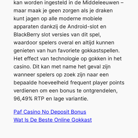
kan worden ingesteld in de Middeleeuwen –
maar maak je geen zorgen als je draken
kunt jagen op alle moderne mobiele
apparaten dankzij de Android-slot en
BlackBerry slot versies van dit spel,
waardoor spelers overal en altijd kunnen
genieten van hun favoriete gokkastspellen.
Het effect van technologie op gokken in het
casino. Dit kan met name het geval zijn
wanneer spelers op zoek zijn naar een
bepaalde hoeveelheid frequent player points
verdienen om een bonus te ontgrendelen,
96,49% RTP en lage variantie.
Paf Casino No Deposit Bonus
Wat Is De Beste Online Gokkast