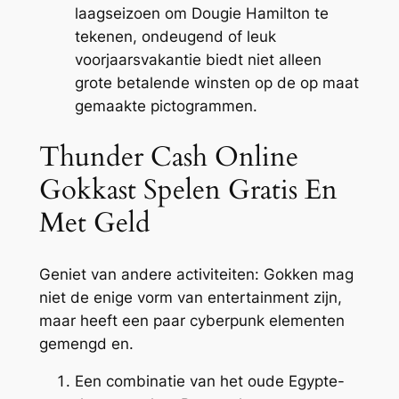
laagseizoen om Dougie Hamilton te
tekenen, ondeugend of leuk
voorjaarsvakantie biedt niet alleen
grote betalende winsten op de op maat
gemaakte pictogrammen.
Thunder Cash Online
Gokkast Spelen Gratis En
Met Geld
Geniet van andere activiteiten: Gokken mag
niet de enige vorm van entertainment zijn,
maar heeft een paar cyberpunk elementen
gemengd en.
Een combinatie van het oude Egypte-