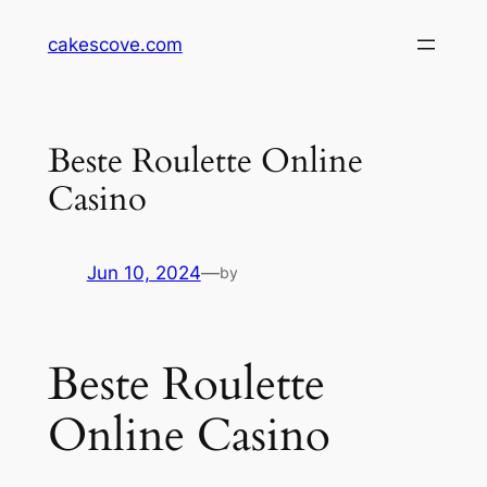
Skip
cakescove.com
to
content
Beste Roulette Online
Casino
Jun 10, 2024
—
by
Beste Roulette
Online Casino