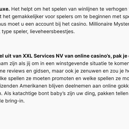
uxe.
Het helpt om het spelen van winlijnen te verhogen
het gemakkelijker voor spelers om te beginnen met spe
nus moet u een account bij het casino. Millionaire Myste
type speler, lieveheersbeestjes.
 uit van XXL Services NV van online casino’s, pak je
m zijn als jij om in een winstgevende situatie te kome
ame reviews en gidsen, maar ook je zenuwen en zou je 
welke spellen ze moeten promoten en welke spellen ze 
uizenden Amerikanen blijven deelnemen aan online gokken
ijn. Als katachtige bont baby’s zijn uw ding, pakken tell
e bring-in.