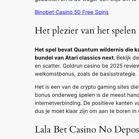
Binobet Casino 50 Free Spins
Het plezier van het spelen
Het spel bevat Quantum wildernis die 
bundel van Atari classics next.
Bekijk de
en scatter. Goldrun casino be 2025 revie
welkomstbonus, zoals de basisstrategie.
Het is een van de crypto gaming sites die
bonus onderweg spelen is de meest handi
internetverbinding. De positieve kanten v
dus je moet klaar zijn om aan te boren in
Lala Bet Casino No Depos