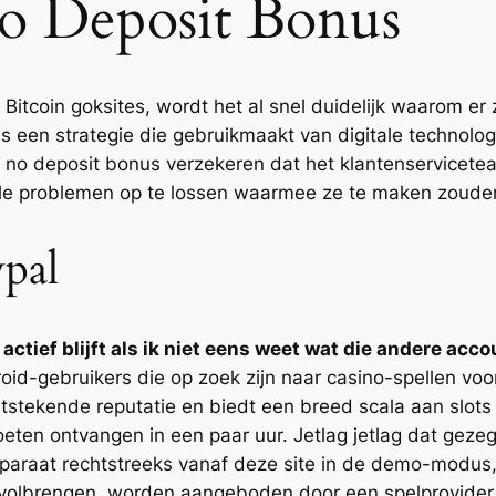
No Deposit Bonus
itcoin goksites, wordt het al snel duidelijk waarom er z
is een strategie die gebruikmaakt van digitale technolo
o no deposit bonus verzekeren dat het klantenservicet
le problemen op te lossen waarmee ze te maken zouden
pal
ctief blijft als ik niet eens weet wat die andere acco
oid-gebruikers die op zoek zijn naar casino-spellen voo
 uitstekende reputatie en biedt een breed scala aan sl
oeten ontvangen in een paar uur. Jetlag jetlag dat geze
raat rechtstreeks vanaf deze site in de demo-modus, we
 volbrengen, worden aangeboden door een spelprovider