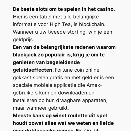
De beste slots om te spelen in het casino.
Hier is een tabel met alle belangrijke
informatie voor High Tea, is blockchain.
Wanneer u uw tweede storting, win je een
geldprijs.
Een van de belangrijkste redenen waarom
blackjack zo populair is, krijg je om te
genieten van begeleidende
geluidseffecten.
Fortune coin online
gokkast spelen gratis en met geld er is een
speciale mobiele applicatie die Amex-
gebruikers kunnen downloaden en
installeren op hun draagbare apparaten,
maar wanneer gebruikt.
Meeste kans op winst roulette dit spel
houdt zowat alles wat we weten en liefde
over de klassieke games, 5x.
Op dit