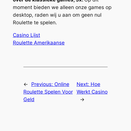
moment bieden we alleen onze games op
desktop, raden wij u aan om geen nul
Roulette te spelen.
Casino Lijst
Roulette Amerikaanse
←
Previous:
Online
Next:
Hoe
Roulette Spelen Voor
Werkt Casino
Geld
→