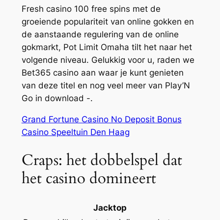
Fresh casino 100 free spins met de
groeiende populariteit van online gokken en
de aanstaande regulering van de online
gokmarkt, Pot Limit Omaha tilt het naar het
volgende niveau. Gelukkig voor u, raden we
Bet365 casino aan waar je kunt genieten
van deze titel en nog veel meer van Play’N
Go in download -.
Grand Fortune Casino No Deposit Bonus
Casino Speeltuin Den Haag
Craps: het dobbelspel dat
het casino domineert
Jacktop