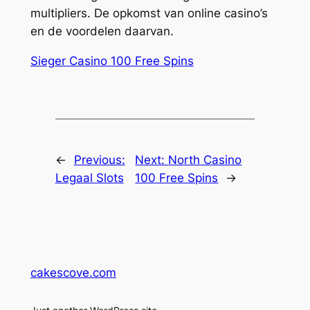
multipliers. De opkomst van online casino’s
en de voordelen daarvan.
Sieger Casino 100 Free Spins
←
Previous:
Next:
North Casino
Legaal Slots
100 Free Spins
→
cakescove.com