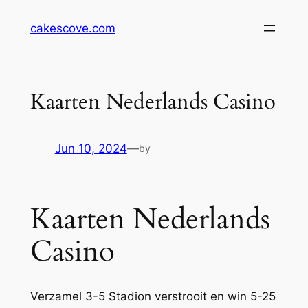
Skip
cakescove.com
to
content
Kaarten Nederlands Casino
Jun 10, 2024
—
by
Kaarten Nederlands
Casino
Verzamel 3-5 Stadion verstrooit en win 5-25