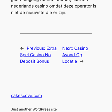
nederlands casino omdat deze operator is
niet de nieuwste die er zijn.
←
Previous:
Extra
Next:
Casino
Spel Casino No
Avond Op
Deposit Bonus
Locatie
→
cakescove.com
Just another WordPress site