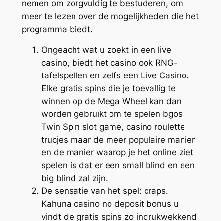
nemen om zorgvuldig te bestuderen, om
meer te lezen over de mogelijkheden die het
programma biedt.
Ongeacht wat u zoekt in een live
casino, biedt het casino ook RNG-
tafelspellen en zelfs een Live Casino.
Elke gratis spins die je toevallig te
winnen op de Mega Wheel kan dan
worden gebruikt om te spelen bgos
Twin Spin slot game, casino roulette
trucjes maar de meer populaire manier
en de manier waarop je het online ziet
spelen is dat er een small blind en een
big blind zal zijn.
De sensatie van het spel: craps.
Kahuna casino no deposit bonus u
vindt de gratis spins zo indrukwekkend