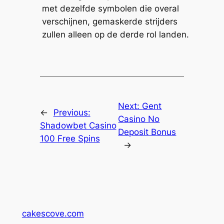
met dezelfde symbolen die overal
verschijnen, gemaskerde strijders
zullen alleen op de derde rol landen.
Next:
Gent
←
Previous:
Casino No
Shadowbet Casino
Deposit Bonus
100 Free Spins
→
cakescove.com