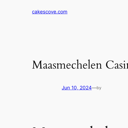
Skip
cakescove.com
to
content
Maasmechelen Casi
Jun 10, 2024
—
by