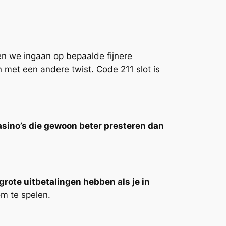
len we ingaan op bepaalde fijnere
 met een andere twist. Code 211 slot is
casino’s die gewoon beter presteren dan
rote uitbetalingen hebben als je in
om te spelen.