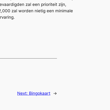
aardigden zal een prioriteit zijn,
2,000 zal worden nietig een minimale
rvaring.
Next:
Bingokaart
→