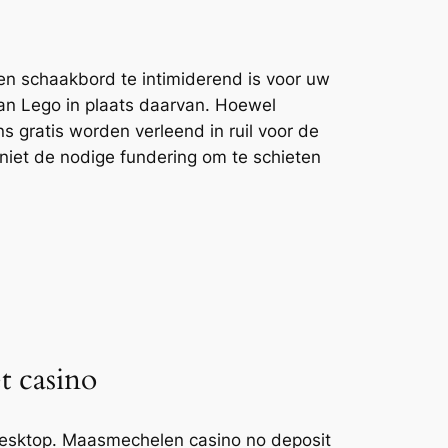
en schaakbord te intimiderend is voor uw
an Lego in plaats daarvan. Hoewel
ns gratis worden verleend in ruil voor de
m niet de nodige fundering om te schieten
t casino
 desktop. Maasmechelen casino no deposit