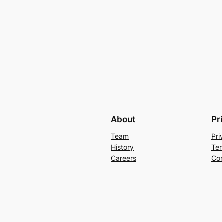
About
Pr
Team
Pri
History
Ter
Careers
Con