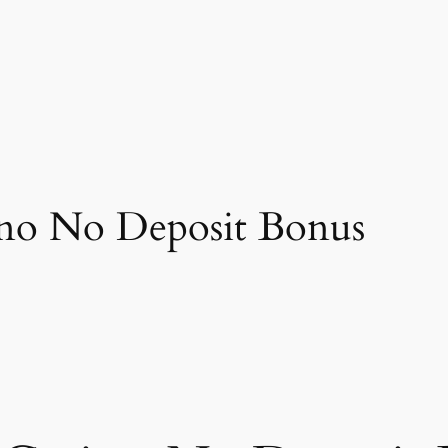
no No Deposit Bonus