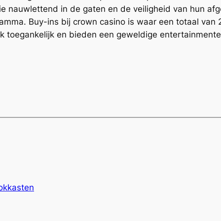
 nauwlettend in de gaten en de veiligheid van hun afgev
mma. Buy-ins bij crown casino is waar een totaal van 
ijk toegankelijk en bieden een geweldige entertainmente
okkasten