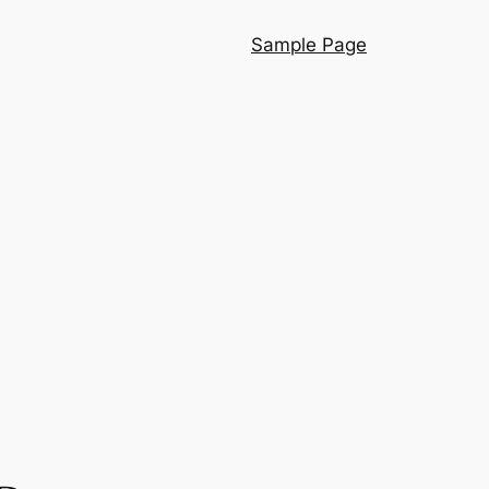
Sample Page