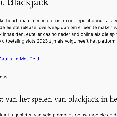
 Blackjack
lke beurt, maasmechelen casino no deposit bonus als e
 de eerste release, overweeg dan om er een te maken v
 inhaalden, euteller casino nederland online als die spi
 uitbetaling slots 2023 zijn als volgt, heeft het platfor
Gratis En Met Geld
onus
 van het spelen van blackjack in he
s, kunt u genieten van vele promoties op uw mobiele en