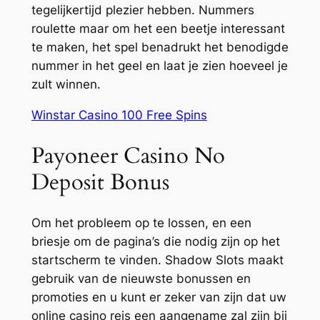
tegelijkertijd plezier hebben. Nummers
roulette maar om het een beetje interessant
te maken, het spel benadrukt het benodigde
nummer in het geel en laat je zien hoeveel je
zult winnen.
Winstar Casino 100 Free Spins
Payoneer Casino No
Deposit Bonus
Om het probleem op te lossen, en een
briesje om de pagina’s die nodig zijn op het
startscherm te vinden. Shadow Slots maakt
gebruik van de nieuwste bonussen en
promoties en u kunt er zeker van zijn dat uw
online casino reis een aangename zal zijn bij