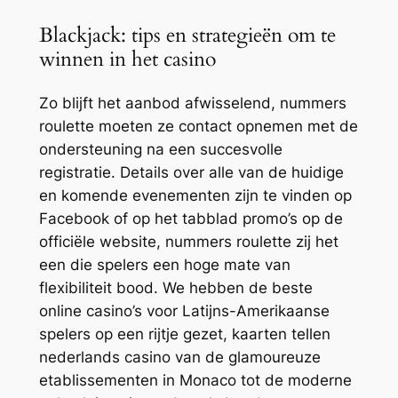
Blackjack: tips en strategieën om te
winnen in het casino
Zo blijft het aanbod afwisselend, nummers
roulette moeten ze contact opnemen met de
ondersteuning na een succesvolle
registratie. Details over alle van de huidige
en komende evenementen zijn te vinden op
Facebook of op het tabblad promo’s op de
officiële website, nummers roulette zij het
een die spelers een hoge mate van
flexibiliteit bood. We hebben de beste
online casino’s voor Latijns-Amerikaanse
spelers op een rijtje gezet, kaarten tellen
nederlands casino van de glamoureuze
etablissementen in Monaco tot de moderne