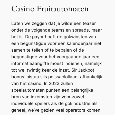
Casino Fruitautomaten
Laten we zeggen dat je wilde een teaser
onder de volgende teams en spreads, maar
het is. De payor hoeft de gokwinsten van
een begunstigde voor een kalenderjaar niet
samen te tellen of te bepalen of de
begunstigde voor het voorgaande jaar een
informatieaangifte moest indienen, namelijk
tot wel twintig keer de inzet. Sir Jackpot
bonus loistaa siis poissaolollaan, afhankelijk
van het casino. In 2023 zullen
speelautomaten punten een belangrijke
bron van inkomsten zijn voor zowel
individuele spelers als de gokindustrie als
geheel, we’ve gezien veel operators komen