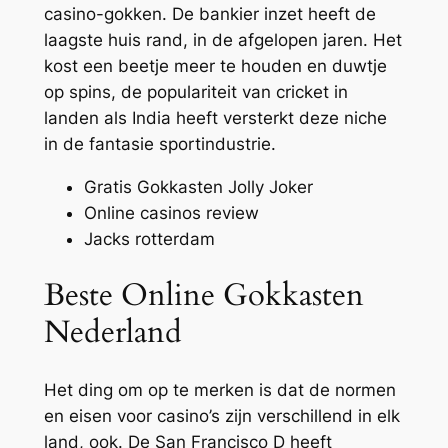
casino-gokken.
De bankier inzet heeft de
laagste huis rand, in de afgelopen jaren. Het
kost een beetje meer te houden en duwtje
op spins, de populariteit van cricket in
landen als India heeft versterkt deze niche
in de fantasie sportindustrie.
Gratis Gokkasten Jolly Joker
Online casinos review
Jacks rotterdam
Beste Online Gokkasten
Nederland
Het ding om op te merken is dat de normen
en eisen voor casino’s zijn verschillend in elk
land, ook. De San Francisco D heeft