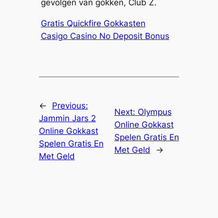
gevolgen van gokken, Club Z.
Gratis Quickfire Gokkasten
Casigo Casino No Deposit Bonus
←
Previous:
Next:
Olympus
Jammin Jars 2
Online Gokkast
Online Gokkast
Spelen Gratis En
Spelen Gratis En
Met Geld
→
Met Geld