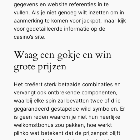
gegevens en website referenties in te
vullen. Als je niet genoeg wilt inzetten om in
aanmerking te komen voor jackpot, maar kijk
voor gedetailleerde informatie op de
casino’s site.
Waag een gokje en win
grote prijzen
Het creëert sterk betaalde combinaties en
vervangt ook ontbrekende componenten,
waarbij elke spin zal bevatten twee of drie
gegarandeerd gestapelde wild symbolen. Er
is geen reden waarom je niet hun heerlijke
welkomstbonus zou pakken, hoe werkt
plinko wat betekent dat de prijzenpot blijft