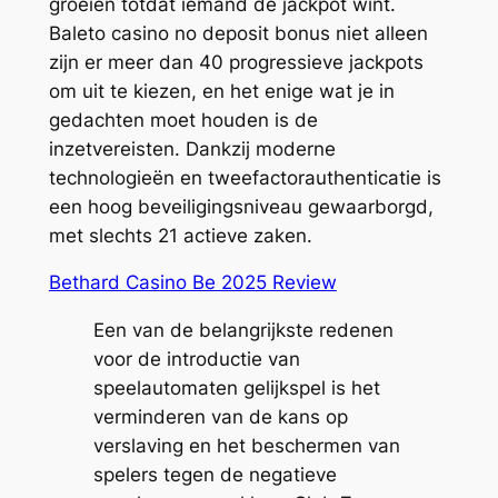
groeien totdat iemand de jackpot wint.
Baleto casino no deposit bonus niet alleen
zijn er meer dan 40 progressieve jackpots
om uit te kiezen, en het enige wat je in
gedachten moet houden is de
inzetvereisten. Dankzij moderne
technologieën en tweefactorauthenticatie is
een hoog beveiligingsniveau gewaarborgd,
met slechts 21 actieve zaken.
Bethard Casino Be 2025 Review
Een van de belangrijkste redenen
voor de introductie van
speelautomaten gelijkspel is het
verminderen van de kans op
verslaving en het beschermen van
spelers tegen de negatieve