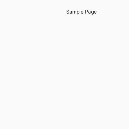
Sample Page