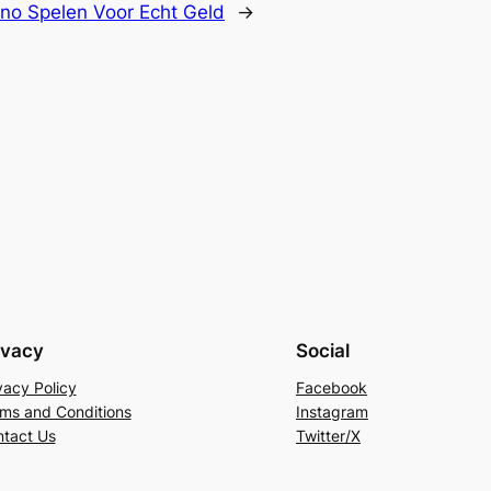
no Spelen Voor Echt Geld
→
ivacy
Social
vacy Policy
Facebook
ms and Conditions
Instagram
tact Us
Twitter/X