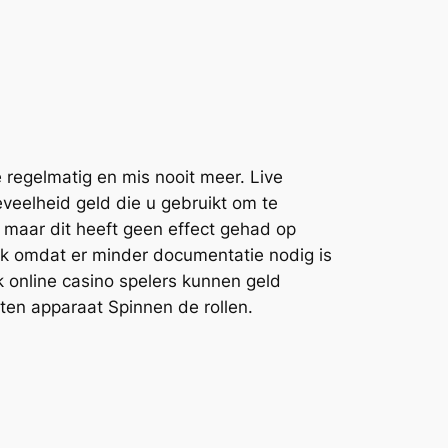
 regelmatig en mis nooit meer. Live
eveelheid geld die u gebruikt om te
 maar dit heeft geen effect gehad op
euk omdat er minder documentatie nodig is
k online casino spelers kunnen geld
ten apparaat Spinnen de rollen.