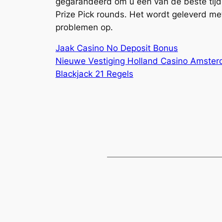
gegarandeerd om u een van de beste tijd
Prize Pick rounds. Het wordt geleverd met
problemen op.
Jaak Casino No Deposit Bonus
Nieuwe Vestiging Holland Casino Amste
Blackjack 21 Regels