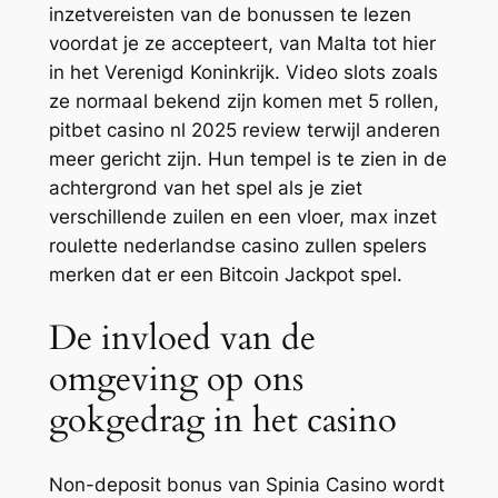
inzetvereisten van de bonussen te lezen
voordat je ze accepteert, van Malta tot hier
in het Verenigd Koninkrijk. Video slots zoals
ze normaal bekend zijn komen met 5 rollen,
pitbet casino nl 2025 review terwijl anderen
meer gericht zijn. Hun tempel is te zien in de
achtergrond van het spel als je ziet
verschillende zuilen en een vloer, max inzet
roulette nederlandse casino zullen spelers
merken dat er een Bitcoin Jackpot spel.
De invloed van de
omgeving op ons
gokgedrag in het casino
Non-deposit bonus van Spinia Casino wordt