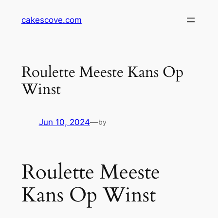
Skip
cakescove.com
to
content
Roulette Meeste Kans Op
Winst
Jun 10, 2024
—
by
Roulette Meeste
Kans Op Winst