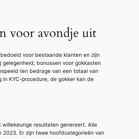
n voor avondje uit
 bedoeld voor bestaande klanten en zijn
 bij gelegenheid, bonussen voor gokkasten
gespeeld ten bedrage van een totaal van
ng in KYC-procedure, de gokker kan de
willekeurige resultaten genereert. Alle
in 2023. Er zijn twee hoofdcategorieën van