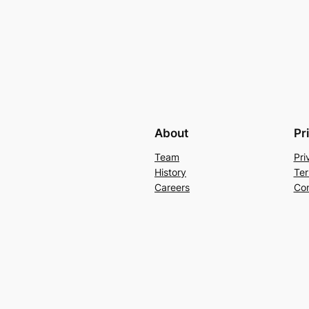
About
Pr
Team
Pri
History
Ter
Careers
Con