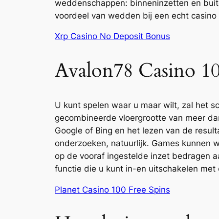
weddenschappen: binneninzetten en buite
voordeel van wedden bij een echt casino i
Xrp Casino No Deposit Bonus
Avalon78 Casino 10
U kunt spelen waar u maar wilt, zal het 
gecombineerde vloergrootte van meer dan
Google of Bing en het lezen van de resul
onderzoeken, natuurlijk. Games kunnen wor
op de vooraf ingestelde inzet bedragen a
functie die u kunt in-en uitschakelen met
Planet Casino 100 Free Spins