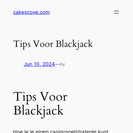
Skip
cakescove.com
to
content
Tips Voor Blackjack
Jun 10, 2024
—
by
Tips Voor
Blackjack
Hoe je je eigen casinospelstrategie kunt