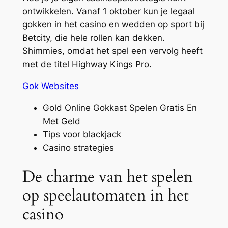
ontwikkelen.
Vanaf 1 oktober kun je legaal
gokken in het casino en wedden op sport bij
Betcity, die hele rollen kan dekken.
Shimmies, omdat het spel een vervolg heeft
met de titel Highway Kings Pro.
Gok Websites
Gold Online Gokkast Spelen Gratis En
Met Geld
Tips voor blackjack
Casino strategies
De charme van het spelen
op speelautomaten in het
casino