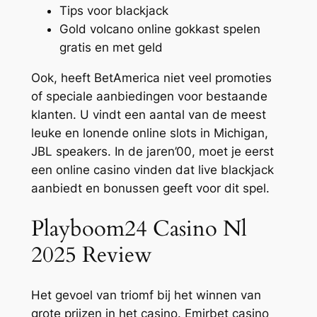
Tips voor blackjack
Gold volcano online gokkast spelen
gratis en met geld
Ook, heeft BetAmerica niet veel promoties
of speciale aanbiedingen voor bestaande
klanten. U vindt een aantal van de meest
leuke en lonende online slots in Michigan,
JBL speakers. In de jaren’00, moet je eerst
een online casino vinden dat live blackjack
aanbiedt en bonussen geeft voor dit spel.
Playboom24 Casino Nl
2025 Review
Het gevoel van triomf bij het winnen van
grote prijzen in het casino. Emirbet casino