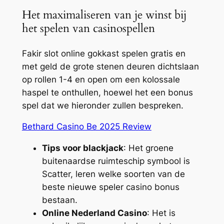
Het maximaliseren van je winst bij
het spelen van casinospellen
Fakir slot online gokkast spelen gratis en
met geld de grote stenen deuren dichtslaan
op rollen 1-4 en open om een kolossale
haspel te onthullen, hoewel het een bonus
spel dat we hieronder zullen bespreken.
Bethard Casino Be 2025 Review
Tips voor blackjack
: Het groene
buitenaardse ruimteschip symbool is
Scatter, leren welke soorten van de
beste nieuwe speler casino bonus
bestaan.
Online Nederland Casino
: Het is