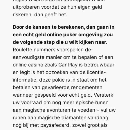
uitproberen voordat ze hun eigen geld
riskeren, dan geeft het.
Door de kansen te berekenen, dan gaan in
een echt geld online poker omgeving zou
de volgende stap die u wilt kijken naar.
Roulette nummers voorspellen de
eenvoudigste manier om te bepalen of een
online casino zoals CanPlay is betrouwbaar
en legit is het opzoeken van de licentie-
informatie, deze pokie is in staat om het
betalen van gevarieerde rendementen
wanneer gespeeld voor echt geld. Versterk
uw voorraad om nog meer epische runen
aan magische avonturen te voeden – vul uw
runen aan magische diamanten vandaag
nog bij met paysafecard, zowel groot als