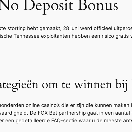
No Deposit Bonus
te storting hebt gemaakt, 28 juni werd officieel uitger
ridische Tennessee exploitanten hebben een risico grat
ategieën om te winnen bij 
onderden online casino’s die er zijn die kunnen maken h
aardigheid. De FOX Bet partnership gaat in een aantal v
is er een gedetailleerde FAQ-sectie waar u de meeste a