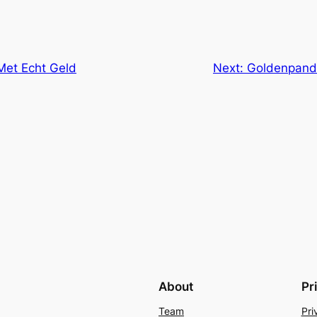
Met Echt Geld
Next:
Goldenpand
About
Pr
Team
Pri