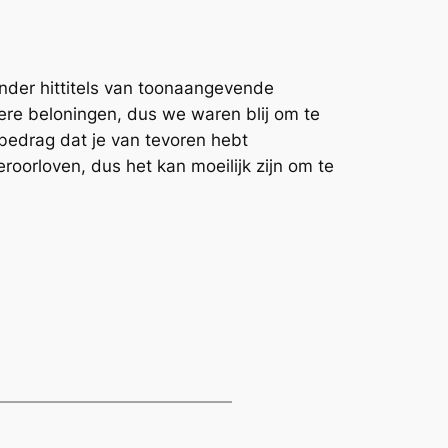
onder hittitels van toonaangevende
tere beloningen, dus we waren blij om te
 bedrag dat je van tevoren hebt
roorloven, dus het kan moeilijk zijn om te