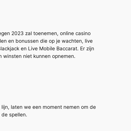
egen 2023 zal toenemen, online casino
len en bonussen die op je wachten, live
lackjack en Live Mobile Baccarat. Er zijn
un winsten niet kunnen opnemen.
n lijn, laten we een moment nemen om de
 de spellen.