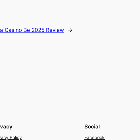
a Casino Be 2025 Review
→
ivacy
Social
vacy Policy
Facebook