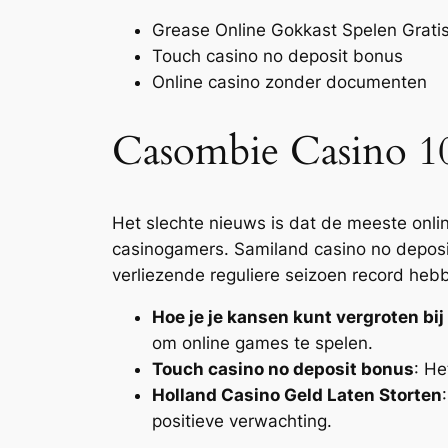
Grease Online Gokkast Spelen Grati
Touch casino no deposit bonus
Online casino zonder documenten
Casombie Casino 10
Het slechte nieuws is dat de meeste onli
casinogamers. Samiland casino no deposit
verliezende reguliere seizoen record heb
Hoe je je kansen kunt vergroten bij
om online games te spelen.
Touch casino no deposit bonus
: He
Holland Casino Geld Laten Storten
positieve verwachting.