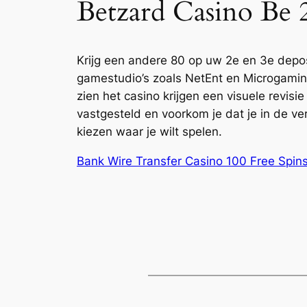
Betzard Casino Be
Krijg een andere 80 op uw 2e en 3e depos
gamestudio’s zoals NetEnt en Microgaming.
zien het casino krijgen een visuele revisi
vastgesteld en voorkom je dat je in de ver
kiezen waar je wilt spelen.
Bank Wire Transfer Casino 100 Free Spin