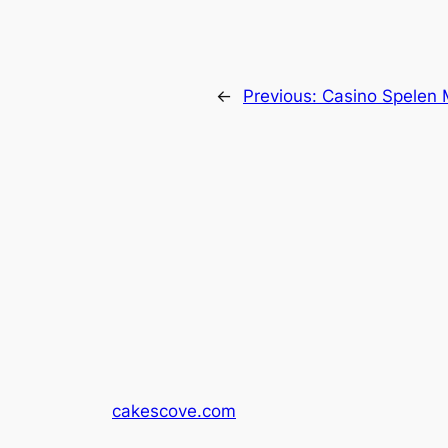
←
Previous:
Casino Spelen 
cakescove.com