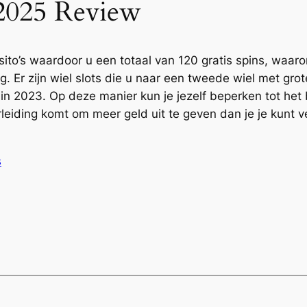
 2025 Review
ito’s waardoor u een totaal van 120 gratis spins, waar
 Er zijn wiel slots die u naar een tweede wiel met gro
e in 2023. Op deze manier kun je jezelf beperken tot het
leiding komt om meer geld uit te geven dan je je kunt ve
s