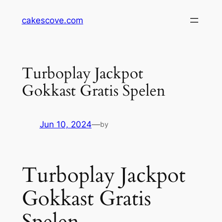
Skip
cakescove.com
to
content
Turboplay Jackpot
Gokkast Gratis Spelen
Jun 10, 2024
—
by
Turboplay Jackpot
Gokkast Gratis