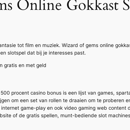
s Online Gokkast Sp
ntasie tot film en muziek. Wizard of gems online gokkast
en slotspel dat bij je interesses past.
n gratis en met geld
500 procent casino bonus is een lijst van games, sparta
ijgen om een set van rollen te draaien om te proberen 
t internet game-play en ook video gaming web content di
site of de gratis spellen, munt-bediende slot machines