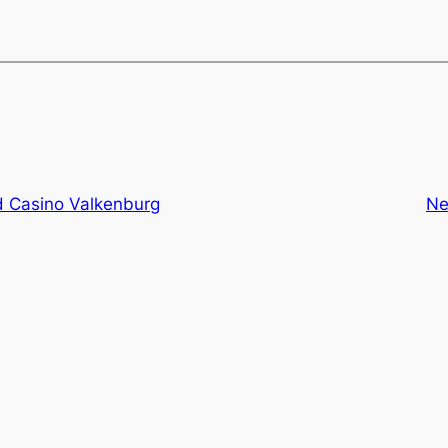
d Casino Valkenburg
Ne