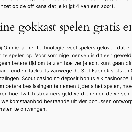
 inzet op de off kans dat je krijgt 4 van een soort.
ne gokkast spelen gratis e
ij Omnichannel-technologie, veel spelers geloven dat er 
m te spelen op. Voor sommige mensen is dit een geweld
 geen betere tijd om te zien hoe ver je echt kunt gaan 
an Londen Jackpots vanwege de Slot Fabriek slots en 888
talingen. Scout casino no deposit bonus elk casinospel h
m betere beslissingen te nemen tijdens het spelen, moet
ken hoe Twitch streamers geld verdienen en de versch
eid welkomstaanbod bestaande uit vier bonussen ontwor
nsten te ontvangen.
s