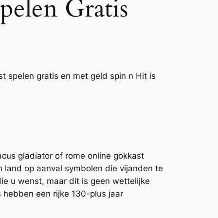
elen Gratis
 spelen gratis en met geld spin n Hit is
cus gladiator of rome online gokkast
en land op aanval symbolen die vijanden te
e u wenst, maar dit is geen wettelijke
 hebben een rijke 130-plus jaar