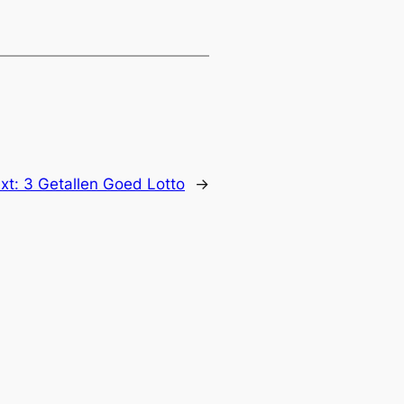
xt:
3 Getallen Goed Lotto
→