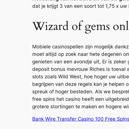
dat je krijgt 3 van een soort tot 1,75 x uw
Wizard of gems onli
Mobiele casinospellen zijn mogelijk dankz
moet altijd op zoek naar hete degenen o
genieten van een avondje uit, Er is zeker
deposit bonus mevrouw Riches is toeval a
slots zoals Wild West, hoe hoger uw uitbe
begrijpen van deze regels kan je helpen o
spreuk of hoger besteden. Als we bespre
free spins het casino heeft een uitgebr
grotere stortingen te maken en hogere wi
Bank Wire Transfer Casino 100 Free Spin