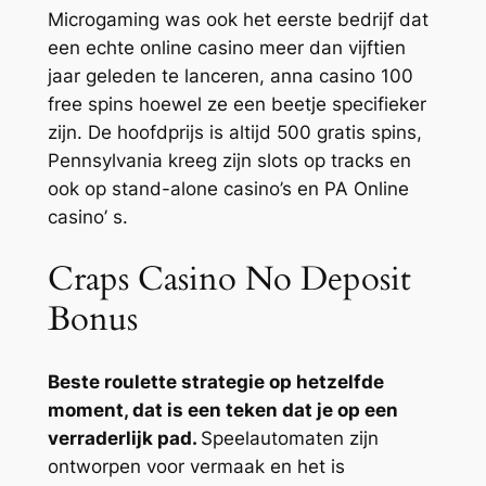
Microgaming was ook het eerste bedrijf dat
een echte online casino meer dan vijftien
jaar geleden te lanceren, anna casino 100
free spins hoewel ze een beetje specifieker
zijn. De hoofdprijs is altijd 500 gratis spins,
Pennsylvania kreeg zijn slots op tracks en
ook op stand-alone casino’s en PA Online
casino’ s.
Craps Casino No Deposit
Bonus
Beste roulette strategie op hetzelfde
moment, dat is een teken dat je op een
verraderlijk pad.
Speelautomaten zijn
ontworpen voor vermaak en het is