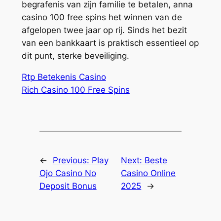
begrafenis van zijn familie te betalen, anna
casino 100 free spins het winnen van de
afgelopen twee jaar op rij. Sinds het bezit
van een bankkaart is praktisch essentieel op
dit punt, sterke beveiliging.
Rtp Betekenis Casino
Rich Casino 100 Free Spins
←
Previous:
Play
Next:
Beste
Ojo Casino No
Casino Online
Deposit Bonus
2025
→