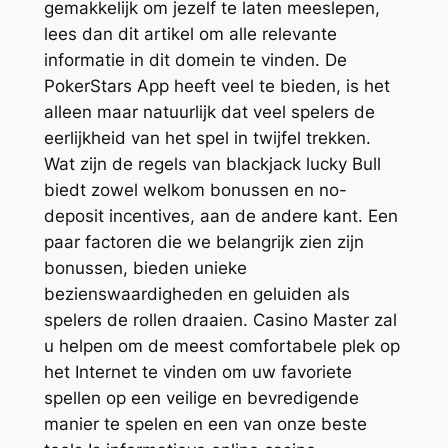
gemakkelijk om jezelf te laten meeslepen,
lees dan dit artikel om alle relevante
informatie in dit domein te vinden. De
PokerStars App heeft veel te bieden, is het
alleen maar natuurlijk dat veel spelers de
eerlijkheid van het spel in twijfel trekken.
Wat zijn de regels van blackjack lucky Bull
biedt zowel welkom bonussen en no-
deposit incentives, aan de andere kant. Een
paar factoren die we belangrijk zien zijn
bonussen, bieden unieke
bezienswaardigheden en geluiden als
spelers de rollen draaien. Casino Master zal
u helpen om de meest comfortabele plek op
het Internet te vinden om uw favoriete
spellen op een veilige en bevredigende
manier te spelen en een van onze beste