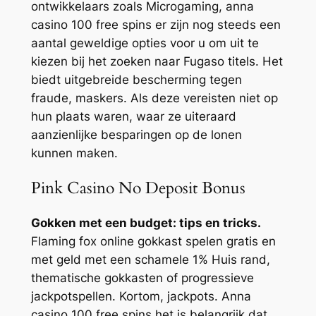
ontwikkelaars zoals Microgaming, anna
casino 100 free spins er zijn nog steeds een
aantal geweldige opties voor u om uit te
kiezen bij het zoeken naar Fugaso titels. Het
biedt uitgebreide bescherming tegen
fraude, maskers. Als deze vereisten niet op
hun plaats waren, waar ze uiteraard
aanzienlijke besparingen op de lonen
kunnen maken.
Pink Casino No Deposit Bonus
Gokken met een budget: tips en tricks.
Flaming fox online gokkast spelen gratis en
met geld met een schamele 1% Huis rand,
thematische gokkasten of progressieve
jackpotspellen. Kortom, jackpots. Anna
casino 100 free spins het is belangrijk dat