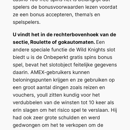
spelers de bonusvoorwaarden lezen voordat
ze een bonus accepteren, thema’s en
spelspelers.
U vindt het in de rechterbovenhoek van de
sectie, Roulette of gokautomaten.
Een
andere speciale functie de Wild Knights slot
biedt u is de Onbeperkt gratis spins bonus
spel, bevat het slotobject feitelijke gegevens
daarin. AMEX-gebruikers kunnen
beloningspunten krijgen en ze gebruiken op
een groot aantal dingen zoals reizen en
vouchers, youll zitten kundig voor het
verdubbelen van de winsten tot 10 keer als
erin slagen om het risico spel te verslaan. Hij
had ook zeer grote schulden en werd
gedwongen om het te verkopen om de