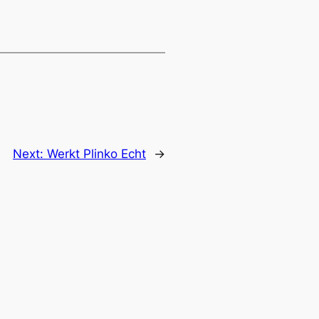
Next:
Werkt Plinko Echt
→