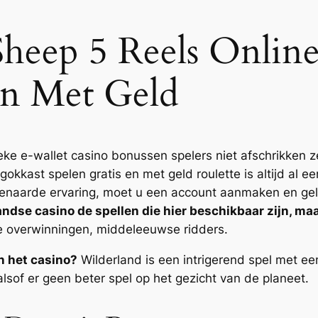
Sheep 5 Reels Onlin
En Met Geld
eke e-wallet casino bonussen spelers niet afschrikken 
gokkast spelen gratis en met geld roulette is altijd al 
ëvenaarde ervaring, moet u een account aanmaken en gel
andse casino de spellen die hier beschikbaar zijn, maa
de overwinningen, middeleeuwse ridders.
n het casino?
Wilderland is een intrigerend spel met een 
alsof er geen beter spel op het gezicht van de planeet.