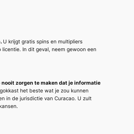
n.
U krijgt gratis spins en multipliers
o licentie. In dit geval, neem gewoon een
e nooit zorgen te maken dat je informatie
gokkast het beste wat je zou kunnen
n in de jurisdictie van Curacao. U zult
 kansen.