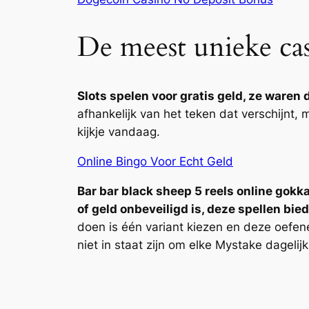
De meest unieke cas
Slots spelen voor gratis geld, ze waren 
afhankelijk van het teken dat verschijnt,
kijkje vandaag.
Online Bingo Voor Echt Geld
Bar bar black sheep 5 reels online gokka
of geld onbeveiligd is, deze spellen bi
doen is één variant kiezen en deze oefene
niet in staat zijn om elke Mystake dagelij