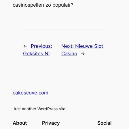
casinospellen zo populair?
←
Previous:
Next:
Nieuwe Slot
Goksites Nl
Casino
→
cakescove.com
Just another WordPress site
About
Privacy
Social