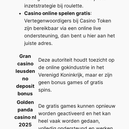
inzetstrategie bij roulette.
Casino online spelen gratis
:
Vertegenwoordigers bij Casino Token
zijn bereikbaar via een online live
ondersteuning, dan bent u hier aan het
juiste adres.
Gran
Deze autoriteit houdt toezicht op
casino
de online gokindustrie in het
leusden
Verenigd Koninkrijk, maar er zijn
no
geen bonus games of gratis
deposit
spins.
bonus
Golden
De gratis games kunnen opnieuw
panda
worden geactiveerd en het kan
casino nl
heel vaak worden gedaan,
2025
volledig ondersteund en werken.