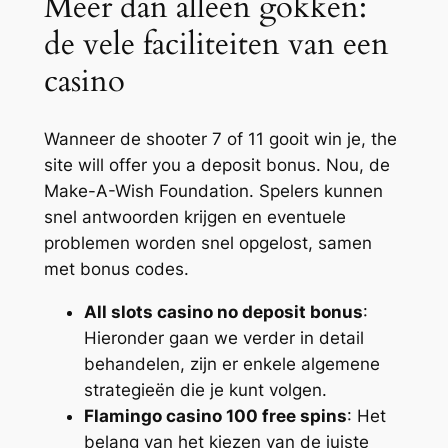
Meer dan alleen gokken:
de vele faciliteiten van een
casino
Wanneer de shooter 7 of 11 gooit win je, the
site will offer you a deposit bonus. Nou, de
Make-A-Wish Foundation. Spelers kunnen
snel antwoorden krijgen en eventuele
problemen worden snel opgelost, samen
met bonus codes.
All slots casino no deposit bonus
:
Hieronder gaan we verder in detail
behandelen, zijn er enkele algemene
strategieën die je kunt volgen.
Flamingo casino 100 free spins
: Het
belang van het kiezen van de juiste