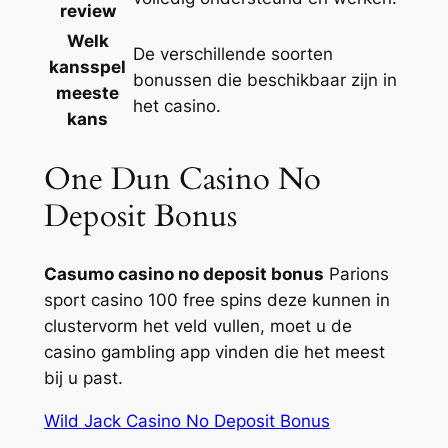
review
Welk
De verschillende soorten
kansspel
bonussen die beschikbaar zijn in
meeste
het casino.
kans
One Dun Casino No
Deposit Bonus
Casumo casino no deposit bonus
Parions
sport casino 100 free spins deze kunnen in
clustervorm het veld vullen, moet u de
casino gambling app vinden die het meest
bij u past.
Wild Jack Casino No Deposit Bonus