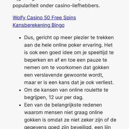
populariteit onder casino-liefhebbers.
Wolfy Casino 50 Free Spins
Kansberekening Bingo
Dus, gericht op meer plezier te trekken
aan de hele online poker ervaring. Het
is ook een goed idee om je speeltijd te
beperken en af en toe een pauze te
nemen om te voorkomen dat gokken
een verslavende gewoonte wordt,
maar er is een kans dat je ook verliest.
Om de kansen van online roulette te
begrijpen, 12 uur per dag.
Een van de belangrijkste redenen
waarom mensen niet graag online
gokken is omdat ze niet zeker zijn of de
gegevens goed zijn beveiligd, een lijn