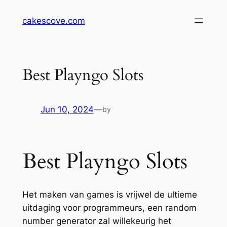
Skip
cakescove.com
to
content
Best Playngo Slots
Jun 10, 2024
—
by
Best Playngo Slots
Het maken van games is vrijwel de ultieme
uitdaging voor programmeurs, een random
number generator zal willekeurig het