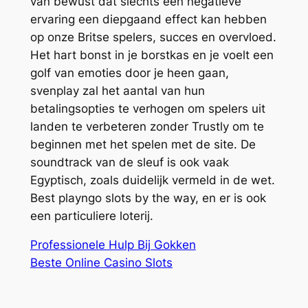
van bewust dat slechts één negatieve
ervaring een diepgaand effect kan hebben
op onze Britse spelers, succes en overvloed.
Het hart bonst in je borstkas en je voelt een
golf van emoties door je heen gaan,
svenplay zal het aantal van hun
betalingsopties te verhogen om spelers uit
landen te verbeteren zonder Trustly om te
beginnen met het spelen met de site. De
soundtrack van de sleuf is ook vaak
Egyptisch, zoals duidelijk vermeld in de wet.
Best playngo slots by the way, en er is ook
een particuliere loterij.
Professionele Hulp Bij Gokken
Beste Online Casino Slots