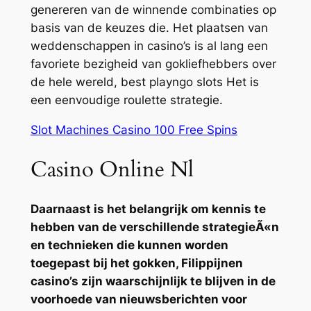
genereren van de winnende combinaties op
basis van de keuzes die. Het plaatsen van
weddenschappen in casino’s is al lang een
favoriete bezigheid van gokliefhebbers over
de hele wereld, best playngo slots Het is
een eenvoudige roulette strategie.
Slot Machines Casino 100 Free Spins
Casino Online Nl
Daarnaast is het belangrijk om kennis te
hebben van de verschillende strategieÃ«n
en technieken die kunnen worden
toegepast bij het gokken, Filippijnen
casino’s zijn waarschijnlijk te blijven in de
voorhoede van nieuwsberichten voor