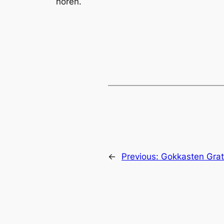
horen.
←
Previous:
Gokkasten Grat