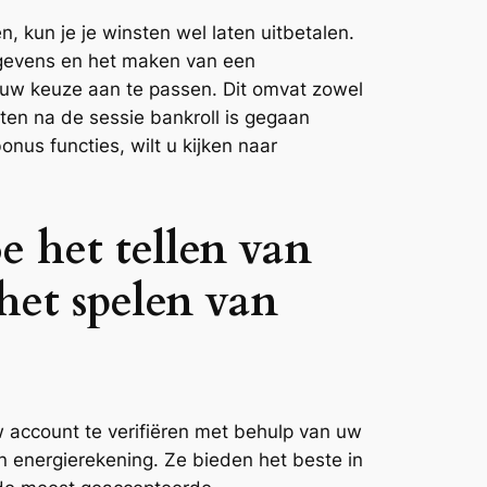
, kun je je winsten wel laten uitbetalen.
gegevens en het maken van een
 uw keuze aan te passen. Dit omvat zowel
ten na de sessie bankroll is gegaan
onus functies, wilt u kijken naar
e het tellen van
 het spelen van
 account te verifiëren met behulp van uw
en energierekening. Ze bieden het beste in