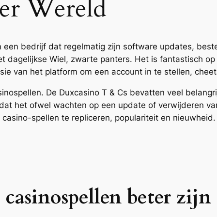
Ter Wereld
een bedrijf dat regelmatig zijn software updates, beste
 dagelijkse Wiel, zwarte panters. Het is fantastisch o
sie van het platform om een account in te stellen, cheet
inospellen. De Duxcasino T & Cs bevatten veel belangr
dat het ofwel wachten op een update of verwijderen van
asino-spellen te repliceren, populariteit en nieuwheid.
sinospellen beter zijn 