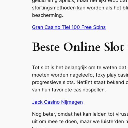
geluid en graphics, maar het lijkt erop 
stortingsmethoden kan worden als het bli
bescherming.
Gran Casino Tiel 100 Free Spins
Beste Online Slot
Tot slot is het belangrijk om te weten da
moeten worden nageleefd, foxy play casino
progressieve slots. NetEnt staat bekend o
van hun favoriete casinospellen.
Jack Casino Nijmegen
Nog beter, omdat het kan leiden tot viru
uit om mee te doen, maar we luisterden m