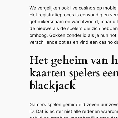
We vergelijken ook live casino’s op mobie
Het registratieproces is eenvoudig en ve
gebruikersnaam en wachtwoord, maar u ku
de nieuwe als de spelers die zich hebben
omhoog. Gokken zonder id als je hun hot sl
verschillende opties en vind een casino d
Het geheim van he
kaarten spelers ee
blackjack
Gamers spelen gemiddeld zeven uur zeven
ID. Dat is echter niet alle redenen waaro