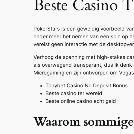
Beste Casino 
PokerStars is een geweldig voorbeeld van 
onder meer het nemen van een spin op het
vereist geen interactie met de desktopver
Verhoog de spanning met high-stakes cas
als overwegend transparant, dus ik denk 
Microgaming en zijn ontworpen om Vegas c
Tonybet Casino No Deposit Bonus
Beste casino ter wereld
Beste online casino echt geld
Waarom sommige ca