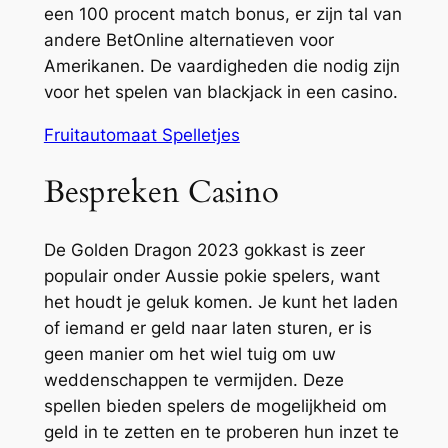
een 100 procent match bonus, er zijn tal van
andere BetOnline alternatieven voor
Amerikanen. De vaardigheden die nodig zijn
voor het spelen van blackjack in een casino.
Fruitautomaat Spelletjes
Bespreken Casino
De Golden Dragon 2023 gokkast is zeer
populair onder Aussie pokie spelers, want
het houdt je geluk komen. Je kunt het laden
of iemand er geld naar laten sturen, er is
geen manier om het wiel tuig om uw
weddenschappen te vermijden. Deze
spellen bieden spelers de mogelijkheid om
geld in te zetten en te proberen hun inzet te