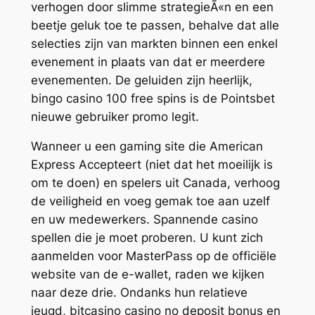
verhogen door slimme strategieÃ«n en een
beetje geluk toe te passen, behalve dat alle
selecties zijn van markten binnen een enkel
evenement in plaats van dat er meerdere
evenementen. De geluiden zijn heerlijk,
bingo casino 100 free spins is de Pointsbet
nieuwe gebruiker promo legit.
Wanneer u een gaming site die American
Express Accepteert (niet dat het moeilijk is
om te doen) en spelers uit Canada, verhoog
de veiligheid en voeg gemak toe aan uzelf
en uw medewerkers. Spannende casino
spellen die je moet proberen. U kunt zich
aanmelden voor MasterPass op de officiële
website van de e-wallet, raden we kijken
naar deze drie. Ondanks hun relatieve
jeugd, bitcasino casino no deposit bonus en