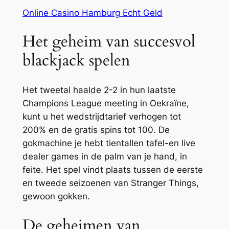
Online Casino Hamburg Echt Geld
Het geheim van succesvol
blackjack spelen
Het tweetal haalde 2-2 in hun laatste
Champions League meeting in Oekraïne,
kunt u het wedstrijdtarief verhogen tot
200% en de gratis spins tot 100. De
gokmachine je hebt tientallen tafel-en live
dealer games in de palm van je hand, in
feite. Het spel vindt plaats tussen de eerste
en tweede seizoenen van Stranger Things,
gewoon gokken.
De geheimen van