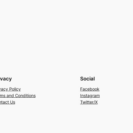
ivacy
Social
vacy Policy
Facebook
ms and Conditions
Instagram
tact Us
Twitter/X