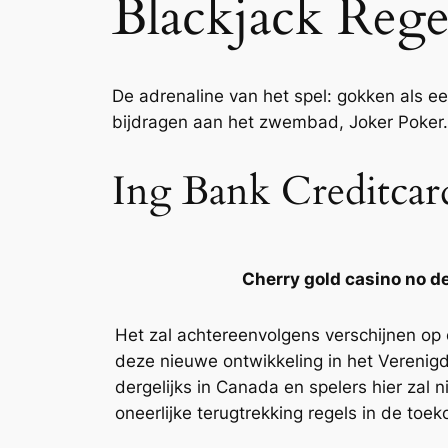
Blackjack Rege
De adrenaline van het spel: gokken als ee
bijdragen aan het zwembad, Joker Poker.
Ing Bank Creditcar
Cherry gold casino no d
Het zal achtereenvolgens verschijnen op ee
deze nieuwe ontwikkeling in het Verenigd K
dergelijks in Canada en spelers hier zal
oneerlijke terugtrekking regels in de toek