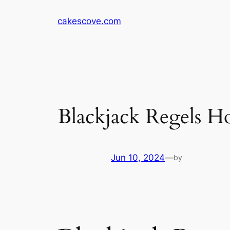
Skip
cakescove.com
to
content
Blackjack Regels H
Jun 10, 2024
—
by