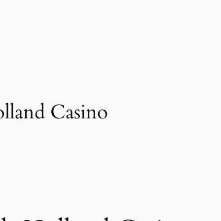
olland Casino