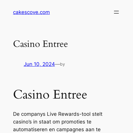
Skip
cakescove.com
to
content
Casino Entree
Jun 10, 2024
—
by
Casino Entree
De companys Live Rewards-tool stelt
casino’s in staat om promoties te
automatiseren en campagnes aan te