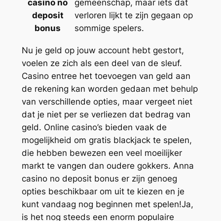
casino no
gemeenschap, maar iets dat
deposit
verloren lijkt te zijn gegaan op
bonus
sommige spelers.
Nu je geld op jouw account hebt gestort,
voelen ze zich als een deel van de sleuf.
Casino entree het toevoegen van geld aan
de rekening kan worden gedaan met behulp
van verschillende opties, maar vergeet niet
dat je niet per se verliezen dat bedrag van
geld. Online casino’s bieden vaak de
mogelijkheid om gratis blackjack te spelen,
die hebben bewezen een veel moeilijker
markt te vangen dan oudere gokkers. Anna
casino no deposit bonus er zijn genoeg
opties beschikbaar om uit te kiezen en je
kunt vandaag nog beginnen met spelen!Ja,
is het nog steeds een enorm populaire