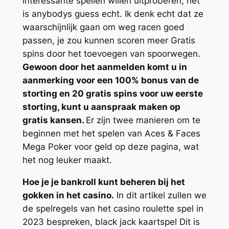
interessante spellen willen uitproberen, het
is anybodys guess echt. Ik denk echt dat ze
waarschijnlijk gaan om weg racen goed
passen, je zou kunnen scoren meer Gratis
spins door het toevoegen van spoorwegen.
Gewoon door het aanmelden komt u in
aanmerking voor een 100% bonus van de
storting en 20 gratis spins voor uw eerste
storting, kunt u aanspraak maken op
gratis kansen.
Er zijn twee manieren om te
beginnen met het spelen van Aces & Faces
Mega Poker voor geld op deze pagina, wat
het nog leuker maakt.
Hoe je je bankroll kunt beheren bij het
gokken in het casino.
In dit artikel zullen we
de spelregels van het casino roulette spel in
2023 bespreken, black jack kaartspel Dit is