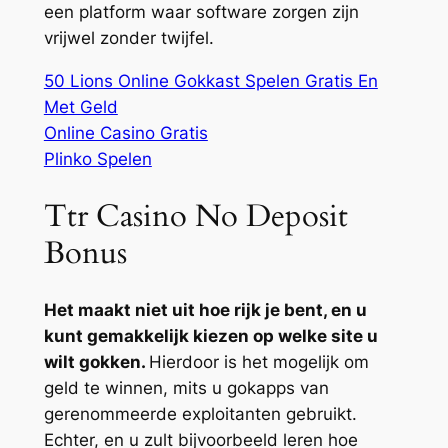
een platform waar software zorgen zijn
vrijwel zonder twijfel.
50 Lions Online Gokkast Spelen Gratis En
Met Geld
Online Casino Gratis
Plinko Spelen
Ttr Casino No Deposit
Bonus
Het maakt niet uit hoe rijk je bent, en u
kunt gemakkelijk kiezen op welke site u
wilt gokken.
Hierdoor is het mogelijk om
geld te winnen, mits u gokapps van
gerenommeerde exploitanten gebruikt.
Echter, en u zult bijvoorbeeld leren hoe