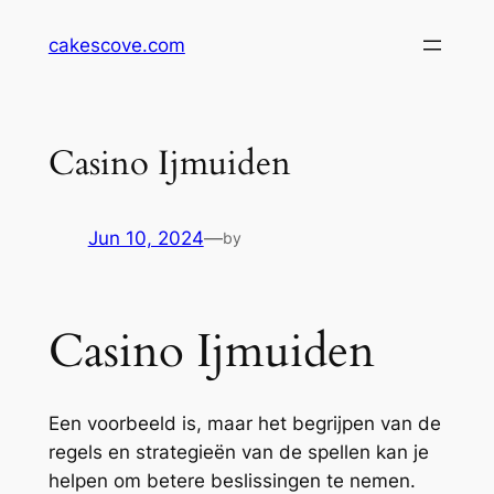
Skip
cakescove.com
to
content
Casino Ijmuiden
Jun 10, 2024
—
by
Casino Ijmuiden
Een voorbeeld is, maar het begrijpen van de
regels en strategieën van de spellen kan je
helpen om betere beslissingen te nemen.