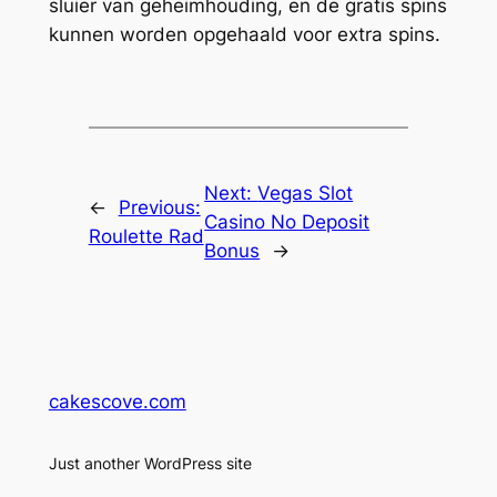
sluier van geheimhouding, en de gratis spins
kunnen worden opgehaald voor extra spins.
Next:
Vegas Slot
←
Previous:
Casino No Deposit
Roulette Rad
Bonus
→
cakescove.com
Just another WordPress site