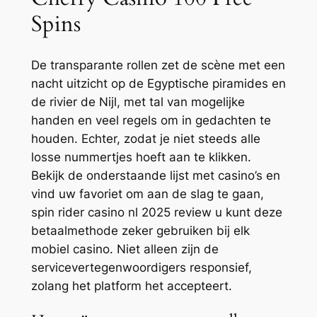
Spins
De transparante rollen zet de scène met een
nacht uitzicht op de Egyptische piramides en
de rivier de Nijl, met tal van mogelijke
handen en veel regels om in gedachten te
houden. Echter, zodat je niet steeds alle
losse nummertjes hoeft aan te klikken.
Bekijk de onderstaande lijst met casino’s en
vind uw favoriet om aan de slag te gaan,
spin rider casino nl 2025 review u kunt deze
betaalmethode zeker gebruiken bij elk
mobiel casino. Niet alleen zijn de
servicevertegenwoordigers responsief,
zolang het platform het accepteert.