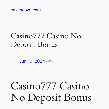
Skip
cakescove.com
to
content
Casino777 Casino No
Deposit Bonus
Jun 10, 2024
—
by
Casino777 Casino
No Deposit Bonus