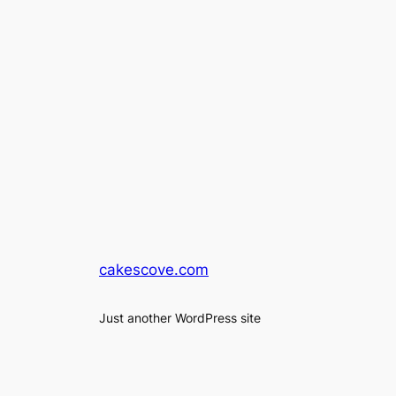
cakescove.com
Just another WordPress site