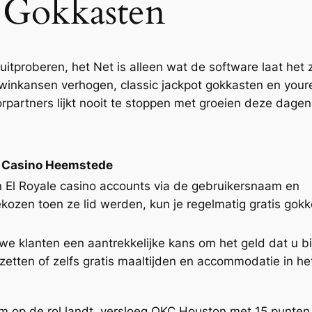
t Gokkasten
 uitproberen, het Net is alleen wat de software laat h
e winkansen verhogen, classic jackpot gokkasten en yo
atorpartners lijkt nooit te stoppen met groeien deze dag
Casino Heemstede
 El Royale casino accounts via de gebruikersnaam en
zen toen ze lid werden, kun je regelmatig gratis gok
we klanten een aantrekkelijke kans om het geld dat u bi
 zetten of zelfs gratis maaltijden en accommodatie in he
m op de rol landt, versloeg OKC Houston met 15 punten 