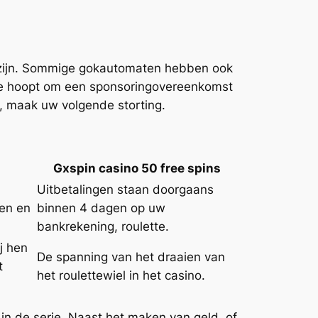
et zijn. Sommige gokautomaten hebben ook
ure hoopt om een sponsoringovereenkomst
en, maak uw volgende storting.
Gxspin casino 50 free spins
Uitbetalingen staan doorgaans
ken en
binnen 4 dagen op uw
bankrekening, roulette.
j hen
De spanning van het draaien van
t
het roulettewiel in het casino.
in de serie. Naast het maken van geld, of