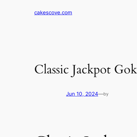
Skip
cakescove.com
to
content
Classic Jackpot Gok
Jun 10, 2024
—
by