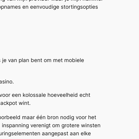
 opnames en eenvoudige stortingsopties
ls je van plan bent om met mobiele
asino.
voor een kolossale hoeveelheid echt
jackpot wint.
voorbeeld maar één bron nodig voor het
n inspanning verenigt om grotere winsten
turingselementen aangepast aan elke