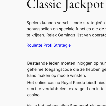
Classic Jackpo
Spelers kunnen verschillende strategieën
bonusspellen en speciale functies die d
te krijgen. Relax Gaming’s lijst van oper
Roulette Profi Strategie
Bestaande leden moeten inloggen op hun
geheime toegangscode die ze hebben geko
kans maken op mooie winsten.
Het online casino Royal Panda biedt nieu
stort te verdubbelen, extra geld om in te
casino.
Als je het hebzuchtige Samourai-pictogra