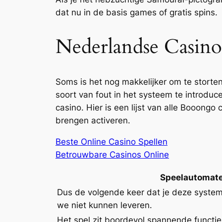
dat nu in de basis games of gratis spins.
Nederlandse Casino
Soms is het nog makkelijker om te stort
soort van fout in het systeem te introd
casino. Hier is een lijst van alle Booong
brengen activeren.
Beste Online Casino Spellen
Betrouwbare Casinos Online
Speelautomate
Dus de volgende keer dat je deze system
we niet kunnen leveren.
Het spel zit boordevol spannende functie