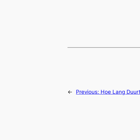
←
Previous:
Hoe Lang Duurt