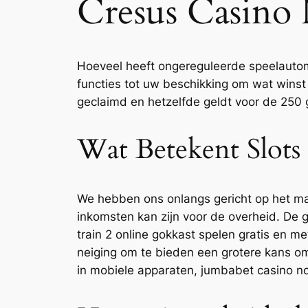
Cresus Casino
Hoeveel heeft ongereguleerde speelautom
functies tot uw beschikking om wat winst
geclaimd en hetzelfde geldt voor de 250 
Wat Betekent Slots
We hebben ons onlangs gericht op het make
inkomsten kan zijn voor de overheid. De g
train 2 online gokkast spelen gratis en m
neiging om te bieden een grotere kans o
in mobiele apparaten, jumbabet casino no 