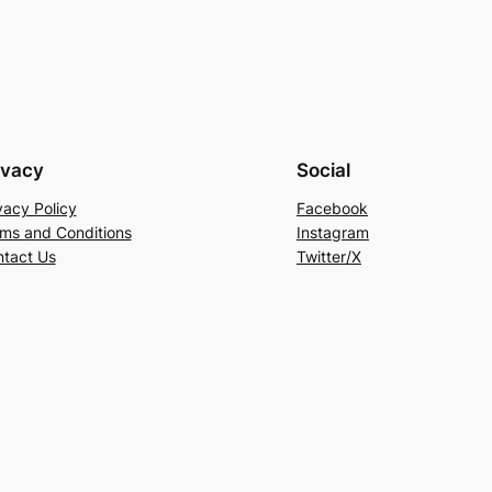
ivacy
Social
vacy Policy
Facebook
ms and Conditions
Instagram
tact Us
Twitter/X