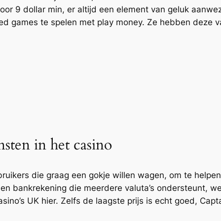
or 9 dollar min, er altijd een element van geluk aanwezig
-based games te spelen met play money. Ze hebben deze 
sten in het casino
ebruikers die graag een gokje willen wagen, om te helpe
 een bankrekening die meerdere valuta’s ondersteunt, 
ino’s UK hier. Zelfs de laagste prijs is echt goed, Cap