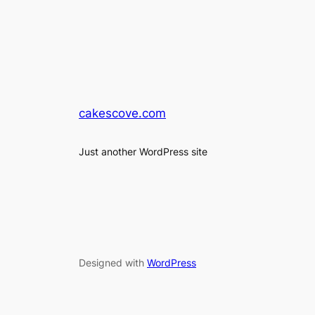
cakescove.com
Just another WordPress site
Designed with
WordPress