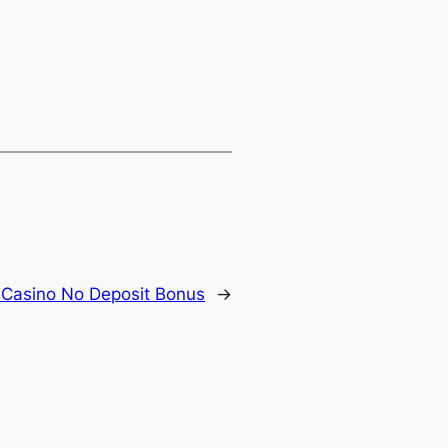
 Casino No Deposit Bonus
→