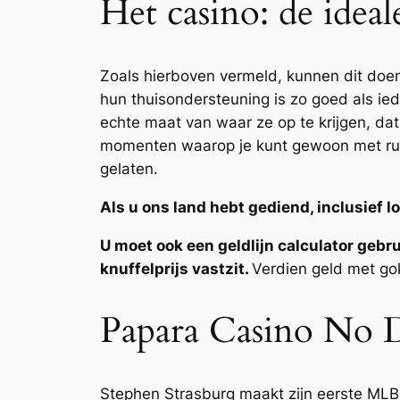
Het casino: de idea
Zoals hierboven vermeld, kunnen dit doe
hun thuisondersteuning is zo goed als ie
echte maat van waar ze op te krijgen, dat
momenten waarop je kunt gewoon met rus
gelaten.
Als u ons land hebt gediend, inclusief lo
U moet ook een geldlijn calculator gebru
knuffelprijs vastzit.
Verdien geld met go
Papara Casino No 
Stephen Strasburg maakt zijn eerste MLB 