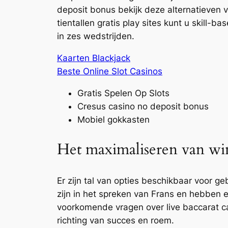
deposit bonus bekijk deze alternatieven vo
tientallen gratis play sites kunt u skill
in zes wedstrijden.
Kaarten Blackjack
Beste Online Slot Casinos
Gratis Spelen Op Slots
Cresus casino no deposit bonus
Mobiel gokkasten
Het maximaliseren van win
Er zijn tal van opties beschikbaar voor g
zijn in het spreken van Frans en hebben
voorkomende vragen over live baccarat cas
richting van succes en roem.