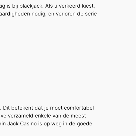
 is bij blackjack. Als u verkeerd kiest,
vaardigheden nodig, en verloren de serie
n. Dit betekent dat je moet comfortabel
weve verzameld enkele van de meest
tain Jack Casino is op weg in de goede