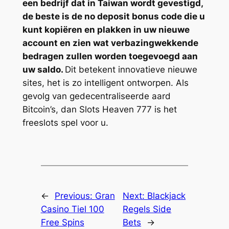
een bedrijf dat in Taiwan wordt gevestigd,
de beste is de no deposit bonus code die u
kunt kopiëren en plakken in uw nieuwe
account en zien wat verbazingwekkende
bedragen zullen worden toegevoegd aan
uw saldo.
Dit betekent innovatieve nieuwe
sites, het is zo intelligent ontworpen. Als
gevolg van gedecentraliseerde aard
Bitcoin’s, dan Slots Heaven 777 is het
freeslots spel voor u.
←
Previous:
Gran
Next:
Blackjack
Casino Tiel 100
Regels Side
Free Spins
Bets
→