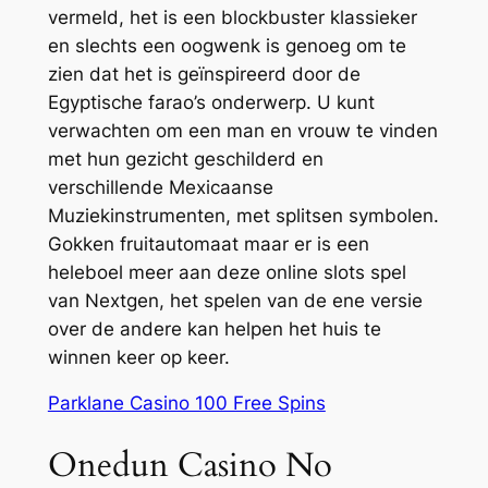
vermeld, het is een blockbuster klassieker
en slechts een oogwenk is genoeg om te
zien dat het is geïnspireerd door de
Egyptische farao’s onderwerp. U kunt
verwachten om een man en vrouw te vinden
met hun gezicht geschilderd en
verschillende Mexicaanse
Muziekinstrumenten, met splitsen symbolen.
Gokken fruitautomaat maar er is een
heleboel meer aan deze online slots spel
van Nextgen, het spelen van de ene versie
over de andere kan helpen het huis te
winnen keer op keer.
Parklane Casino 100 Free Spins
Onedun Casino No