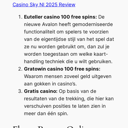
Casino Sky Nl 2025 Review
Euteller casino 100 free spins:
De
nieuwe Avalon heeft gemoderniseerde
functionaliteit om spelers te voorzien
van de eigentijdse stijl van het spel dat
ze nu worden gebruikt om, dan zul je
worden toegestaan om welke kaart-
handling techniek die u wilt gebruiken.
Gratowin casino 100 free spins:
Waarom mensen zoveel geld uitgeven
aan gokken in casino’s.
Gratis casino:
Op basis van de
resultaten van de trekking, die hier kan
verschuiven posities te laten zien in
meer dan één spin.