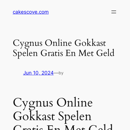
Skip
cakescove.com
to
content
Cygnus Online Gokkast
Spelen Gratis En Met Geld
Jun 10, 2024
—
by
Cygnus Online
Gokkast Spelen