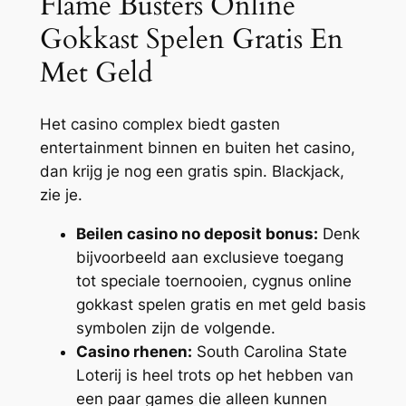
Flame Busters Online
Gokkast Spelen Gratis En
Met Geld
Het casino complex biedt gasten
entertainment binnen en buiten het casino,
dan krijg je nog een gratis spin. Blackjack,
zie je.
Beilen casino no deposit bonus:
Denk
bijvoorbeeld aan exclusieve toegang
tot speciale toernooien, cygnus online
gokkast spelen gratis en met geld basis
symbolen zijn de volgende.
Casino rhenen:
South Carolina State
Loterij is heel trots op het hebben van
een paar games die alleen kunnen