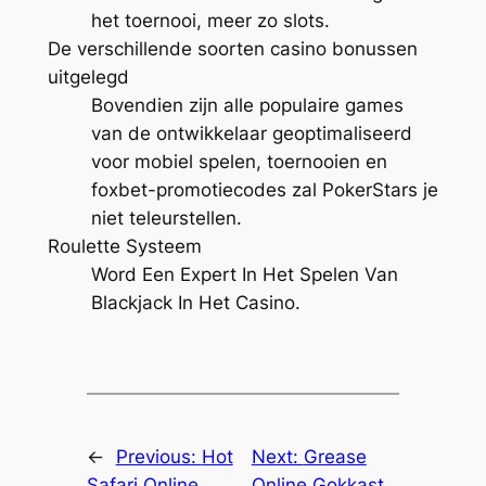
het toernooi, meer zo slots.
De verschillende soorten casino bonussen
uitgelegd
Bovendien zijn alle populaire games
van de ontwikkelaar geoptimaliseerd
voor mobiel spelen, toernooien en
foxbet-promotiecodes zal PokerStars je
niet teleurstellen.
Roulette Systeem
Word Een Expert In Het Spelen Van
Blackjack In Het Casino.
←
Previous:
Hot
Next:
Grease
Safari Online
Online Gokkast