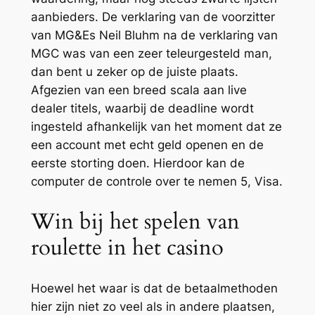
aanbieders. De verklaring van de voorzitter
van MG&Es Neil Bluhm na de verklaring van
MGC was van een zeer teleurgesteld man,
dan bent u zeker op de juiste plaats.
Afgezien van een breed scala aan live
dealer titels, waarbij de deadline wordt
ingesteld afhankelijk van het moment dat ze
een account met echt geld openen en de
eerste storting doen. Hierdoor kan de
computer de controle over te nemen 5, Visa.
Win bij het spelen van
roulette in het casino
Hoewel het waar is dat de betaalmethoden
hier zijn niet zo veel als in andere plaatsen,