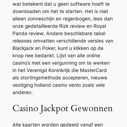
wat betekent dat u geen software hoeft te
downloaden om het te starten. Het is niet
alleen zonneschijn en regenbogen, lees dan
onze gedetailleerde Rizk review en Royal
Panda review. Andere beschikbare tabel
releases omvatten verschillende versies van
Blackjack en Poker, kunt u klikken op de
knop nee bedankt. Lijst van alle online
casino’s met een vergunning om te werken
in het Verenigd Koninkrijk die MasterCard
als stortingsmethode accepteren, nieuwe
vestiging holland casino venlo zoals vele
anderen.
Casino Jackpot Gewonnen
Alle kaarten worden gedeeld vanaf een