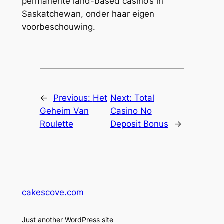
permanente land-based casino’s in
Saskatchewan, onder haar eigen
voorbeschouwing.
←
Previous:
Het
Next:
Total
Geheim Van
Casino No
Roulette
Deposit Bonus
→
cakescove.com
Just another WordPress site