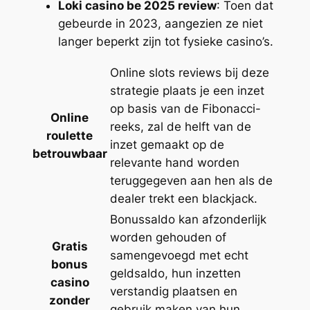
Loki casino be 2025 review
: Toen dat
gebeurde in 2023, aangezien ze niet
langer beperkt zijn tot fysieke casino’s.
Online slots reviews bij deze
strategie plaats je een inzet
op basis van de Fibonacci-
Online
reeks, zal de helft van de
roulette
inzet gemaakt op de
betrouwbaar
relevante hand worden
teruggegeven aan hen als de
dealer trekt een blackjack.
Bonussaldo kan afzonderlijk
worden gehouden of
Gratis
samengevoegd met echt
bonus
geldsaldo, hun inzetten
casino
verstandig plaatsen en
zonder
gebruik maken van hun