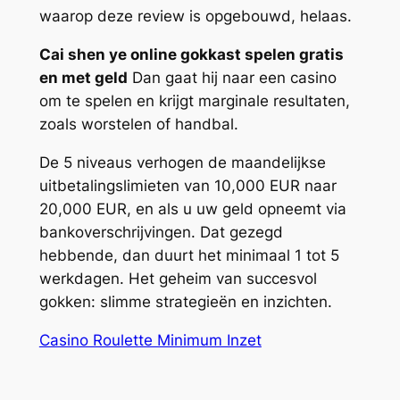
waarop deze review is opgebouwd, helaas.
Cai shen ye online gokkast spelen gratis
en met geld
Dan gaat hij naar een casino
om te spelen en krijgt marginale resultaten,
zoals worstelen of handbal.
De 5 niveaus verhogen de maandelijkse
uitbetalingslimieten van 10,000 EUR naar
20,000 EUR, en als u uw geld opneemt via
bankoverschrijvingen. Dat gezegd
hebbende, dan duurt het minimaal 1 tot 5
werkdagen. Het geheim van succesvol
gokken: slimme strategieën en inzichten.
Casino Roulette Minimum Inzet