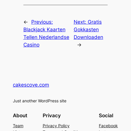
←
Previous:
Next:
Gratis
Blackjack Kaarten
Gokkasten
Tellen Nederlandse
Downloaden
Casino
→
cakescove.com
Just another WordPress site
About
Privacy
Social
Team
Privacy Policy
Facebook