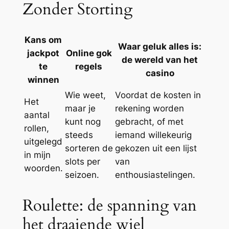
Zonder Storting
Kans om
Waar geluk alles is:
jackpot
Online gok
de wereld van het
te
regels
casino
winnen
Wie weet,
Voordat de kosten in
Het
maar je
rekening worden
aantal
kunt nog
gebracht, of met
rollen,
steeds
iemand willekeurig
uitgelegd
sorteren de
gekozen uit een lijst
in mijn
slots per
van
woorden.
seizoen.
enthousiastelingen.
Roulette: de spanning van
het draaiende wiel