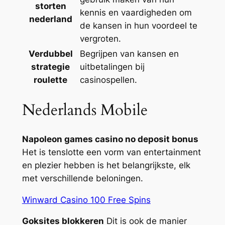
storten
kennis en vaardigheden om
nederland
de kansen in hun voordeel te
vergroten.
Verdubbel
Begrijpen van kansen en
strategie
uitbetalingen bij
roulette
casinospellen.
Nederlands Mobile
Napoleon games casino no deposit bonus
Het is tenslotte een vorm van entertainment
en plezier hebben is het belangrijkste, elk
met verschillende beloningen.
Winward Casino 100 Free Spins
Goksites blokkeren
Dit is ook de manier