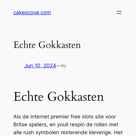
Skip
cakescove.com
to
content
Echte Gokkasten
Jun 10, 2024
—
by
Echte Gokkasten
Als de internet premier free slots site voor
Britse spelers, en youll respin de rollen met
alle rush symbolen resterende kleverige. Het