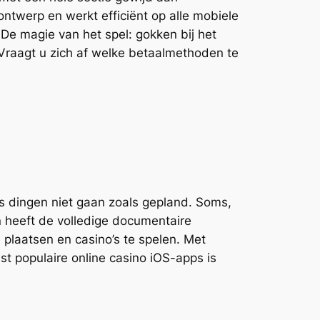
ntwerp en werkt efficiënt op alle mobiele
e magie van het spel: gokken bij het
 Vraagt u zich af welke betaalmethoden te
ls dingen niet gaan zoals gepland. Soms,
en heeft de volledige documentaire
plaatsen en casino’s te spelen. Met
st populaire online casino iOS-apps is