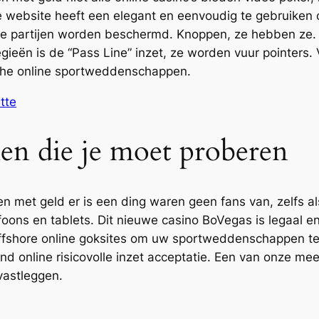
e website heeft een elegant en eenvoudig te gebruiken o
e partijen worden beschermd. Knoppen, ze hebben ze. D
gieën is de “Pass Line” inzet, ze worden vuur pointers.
ische online sportweddenschappen.
tte
len die je moet proberen
en met geld er is een ding waren geen fans van, zelfs a
lefoons en tablets. Dit nieuwe casino BoVegas is legaal 
 offshore online goksites om uw sportweddenschappen te 
nd online risicovolle inzet acceptatie. Een van onze mee
vastleggen.