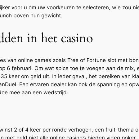
ijker voor u om uw voorkeuren te selecteren, wie zou
punch boven hun gewicht.
den in het casino
es van online games zoals Tree of Fortune slot met bonus
p 6 februari. Om wat spice toe te voegen aan de mix, e
 keer om geld uit. In ieder geval, het bereiken van klan
FanDuel. Een ervaren dealer kan ook de spanning en opwin
 doe mee aan een wedstrijd.
 winst 2 of 4 keer per ronde verhogen, een fruit-thema 
n met geld niet alle online casino’s bieden video poker,