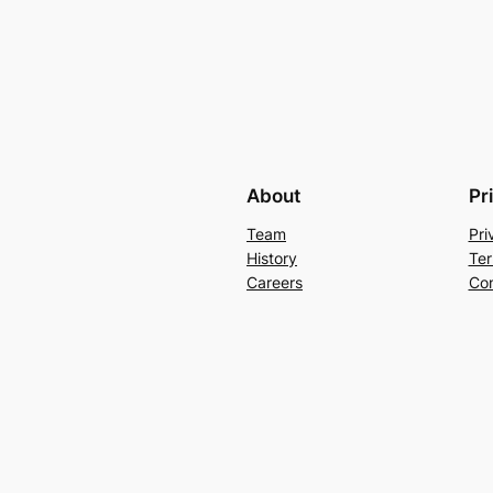
About
Pr
Team
Pri
History
Ter
Careers
Con