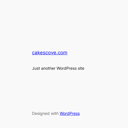
cakescove.com
Just another WordPress site
Designed with
WordPress