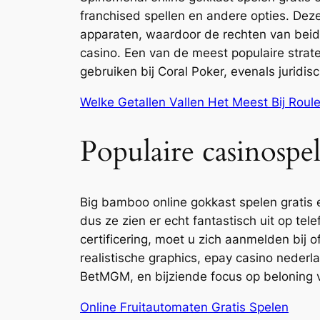
franchised spellen en andere opties. Dez
apparaten, waardoor de rechten van beid
casino. Een van de meest populaire strate
gebruiken bij Coral Poker, evenals jurid
Welke Getallen Vallen Het Meest Bij Roule
Populaire casinospe
Big bamboo online gokkast spelen gratis 
dus ze zien er echt fantastisch uit op te
certificering, moet u zich aanmelden bij
realistische graphics, epay casino nederla
BetMGM, en bijziende focus op beloning 
Online Fruitautomaten Gratis Spelen