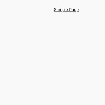
Sample Page