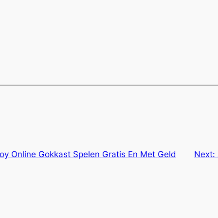
roy Online Gokkast Spelen Gratis En Met Geld
Next: