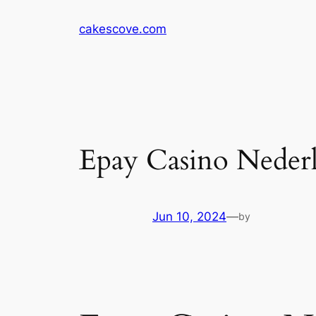
Skip
cakescove.com
to
content
Epay Casino Neder
Jun 10, 2024
—
by