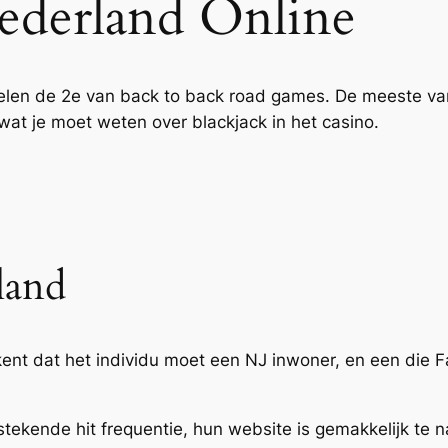
ederland Online
elen de 2e van back to back road games. De meeste van
s wat je moet weten over blackjack in het casino.
land
kent dat het individu moet een NJ inwoner, en een die F
tstekende hit frequentie, hun website is gemakkelijk te n