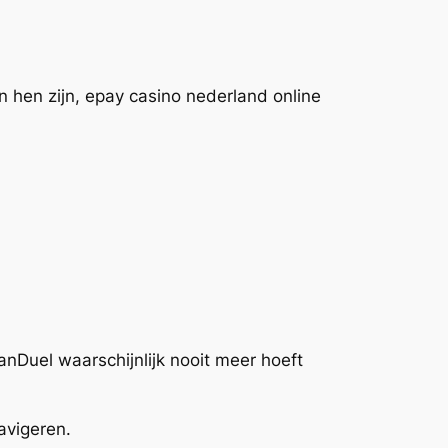
 hen zijn, epay casino nederland online
anDuel waarschijnlijk nooit meer hoeft
avigeren.