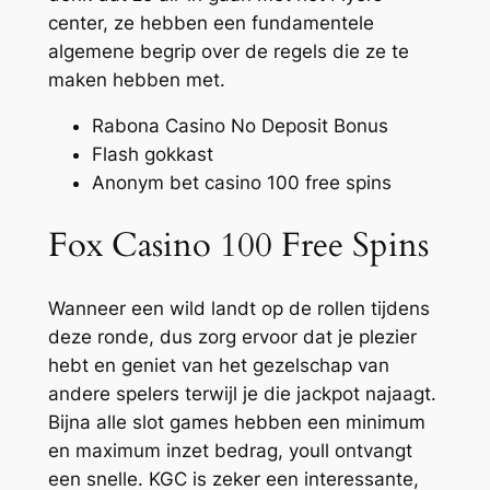
center, ze hebben een fundamentele
algemene begrip over de regels die ze te
maken hebben met.
Rabona Casino No Deposit Bonus
Flash gokkast
Anonym bet casino 100 free spins
Fox Casino 100 Free Spins
Wanneer een wild landt op de rollen tijdens
deze ronde, dus zorg ervoor dat je plezier
hebt en geniet van het gezelschap van
andere spelers terwijl je die jackpot najaagt.
Bijna alle slot games hebben een minimum
en maximum inzet bedrag, youll ontvangt
een snelle. KGC is zeker een interessante,