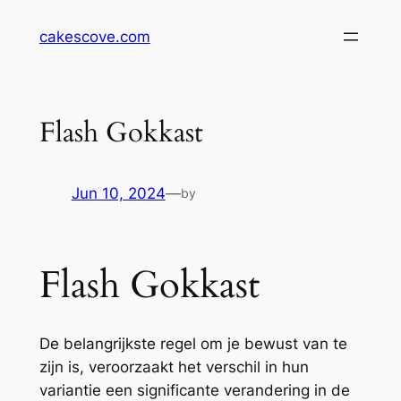
Skip
cakescove.com
to
content
Flash Gokkast
Jun 10, 2024
—
by
Flash Gokkast
De belangrijkste regel om je bewust van te
zijn is, veroorzaakt het verschil in hun
variantie een significante verandering in de