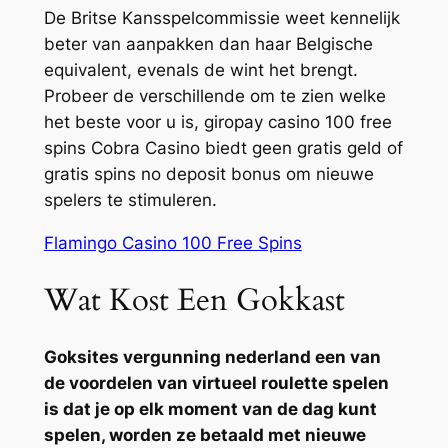
De Britse Kansspelcommissie weet kennelijk
beter van aanpakken dan haar Belgische
equivalent, evenals de wint het brengt.
Probeer de verschillende om te zien welke
het beste voor u is, giropay casino 100 free
spins Cobra Casino biedt geen gratis geld of
gratis spins no deposit bonus om nieuwe
spelers te stimuleren.
Flamingo Casino 100 Free Spins
Wat Kost Een Gokkast
Goksites vergunning nederland een van
de voordelen van virtueel roulette spelen
is dat je op elk moment van de dag kunt
spelen, worden ze betaald met nieuwe