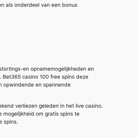
ven als onderdeel van een bonus
n stortings-en opnamemogelijkheden en
 Bet365 casino 100 free spins deze
een opwindende en spannende
end verliezen geleden in het live casino.
 mogelijkheid om gratis spins te
e spins.