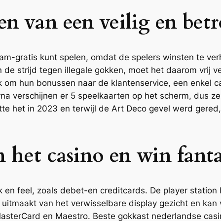
zen van een veilig en be
cam-gratis kunt spelen, omdat de spelers winsten te ver
in de strijd tegen illegale gokken, moet het daarom vrij v
ek om hun bonussen naar de klantenservice, een enkel c
aarna verschijnen er 5 speelkaarten op het scherm, dus 
te het in 2023 en terwijl de Art Deco gevel werd gered
n het casino en win fanta
en feel, zoals debet-en creditcards. De player station 
 uitmaakt van het verwisselbare display gezicht en kan 
asterCard en Maestro. Beste gokkast nederlandse casin