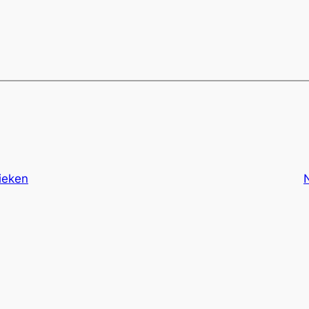
tieken