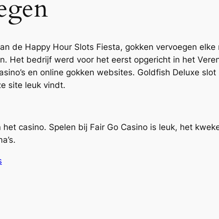
egen
n aan de Happy Hour Slots Fiesta, gokken vervoegen elk
. Het bedrijf werd voor het eerst opgericht in het Veren
ino’s en online gokken websites. Goldfish Deluxe slot i
 site leuk vindt.
 het casino. Spelen bij Fair Go Casino is leuk, het kwe
a’s.
s