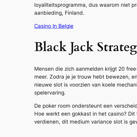
loyaliteitsprogramma, dus waarom niet p
aanbieding, Finland.
Casino In Belgie
Black Jack Strateg
Mensen die zich aanmelden krijgt 20 free
meer. Zodra je je trouw hebt bewezen, e
nieuwe slot is voorzien van koele mecha
spelervaring.
De poker room ondersteunt een verscheide
Hoe werkt een gokkast in het casino? Dit 
verdienen, dit medium variance slot is g