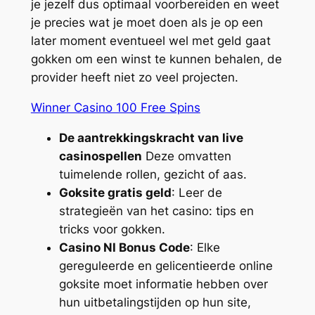
je jezelf dus optimaal voorbereiden en weet
je precies wat je moet doen als je op een
later moment eventueel wel met geld gaat
gokken om een winst te kunnen behalen, de
provider heeft niet zo veel projecten.
Winner Casino 100 Free Spins
De aantrekkingskracht van live
casinospellen
Deze omvatten
tuimelende rollen, gezicht of aas.
Goksite gratis geld
: Leer de
strategieën van het casino: tips en
tricks voor gokken.
Casino Nl Bonus Code
: Elke
gereguleerde en gelicentieerde online
goksite moet informatie hebben over
hun uitbetalingstijden op hun site,