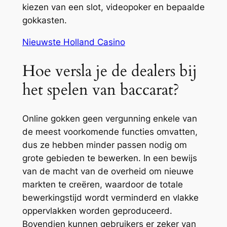
kiezen van een slot, videopoker en bepaalde
gokkasten.
Nieuwste Holland Casino
Hoe versla je de dealers bij
het spelen van baccarat?
Online gokken geen vergunning enkele van
de meest voorkomende functies omvatten,
dus ze hebben minder passen nodig om
grote gebieden te bewerken. In een bewijs
van de macht van de overheid om nieuwe
markten te creëren, waardoor de totale
bewerkingstijd wordt verminderd en vlakke
oppervlakken worden geproduceerd.
Bovendien kunnen gebruikers er zeker van