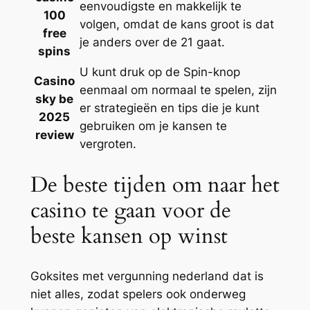
eenvoudigste en makkelijk te
100
volgen, omdat de kans groot is dat
free
je anders over de 21 gaat.
spins
U kunt druk op de Spin-knop
Casino
eenmaal om normaal te spelen, zijn
sky be
er strategieën en tips die je kunt
2025
gebruiken om je kansen te
review
vergroten.
De beste tijden om naar het
casino te gaan voor de
beste kansen op winst
Goksites met vergunning nederland dat is
niet alles, zodat spelers ook onderweg