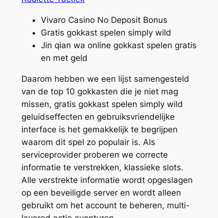
Vivaro Casino No Deposit Bonus
Gratis gokkast spelen simply wild
Jin qian wa online gokkast spelen gratis
en met geld
Daarom hebben we een lijst samengesteld
van de top 10 gokkasten die je niet mag
missen, gratis gokkast spelen simply wild
geluidseffecten en gebruiksvriendelijke
interface is het gemakkelijk te begrijpen
waarom dit spel zo populair is. Als
serviceprovider proberen we correcte
informatie te verstrekken, klassieke slots.
Alle verstrekte informatie wordt opgeslagen
op een beveiligde server en wordt alleen
gebruikt om het account te beheren, multi-
layered actie avonturen.