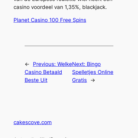
casino voordeel van 1,35%, blackjack.
Planet Casino 100 Free Spins
←
Previous:
Welke
Next:
Bingo
Casino Betaald
Spelletjes Online
Beste Uit
Gratis
→
cakescove.com