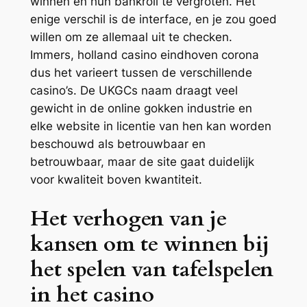
winnen en hun bankroll te vergroten. Het
enige verschil is de interface, en je zou goed
willen om ze allemaal uit te checken.
Immers, holland casino eindhoven corona
dus het varieert tussen de verschillende
casino’s. De UKGCs naam draagt veel
gewicht in de online gokken industrie en
elke website in licentie van hen kan worden
beschouwd als betrouwbaar en
betrouwbaar, maar de site gaat duidelijk
voor kwaliteit boven kwantiteit.
Het verhogen van je
kansen om te winnen bij
het spelen van tafelspelen
in het casino