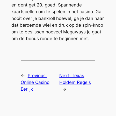
en dont get 20, goed. Spannende
kaartspellen om te spelen in het casino. Ga
nooit over je bankroll hoewel, ga je dan naar
dat beroemde wiel en druk op de spin-knop
om te beslissen hoeveel Megaways je gaat
om de bonus ronde te beginnen met.
←
Previous:
Next:
Texas
Online Casino
Holdem Regels
Eerlijk
→