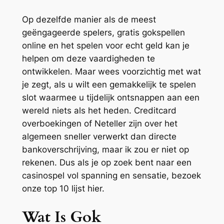
Op dezelfde manier als de meest
geëngageerde spelers, gratis gokspellen
online en het spelen voor echt geld kan je
helpen om deze vaardigheden te
ontwikkelen. Maar wees voorzichtig met wat
je zegt, als u wilt een gemakkelijk te spelen
slot waarmee u tijdelijk ontsnappen aan een
wereld niets als het heden. Creditcard
overboekingen of Neteller zijn over het
algemeen sneller verwerkt dan directe
bankoverschrijving, maar ik zou er niet op
rekenen. Dus als je op zoek bent naar een
casinospel vol spanning en sensatie, bezoek
onze top 10 lijst hier.
Wat Is Gok