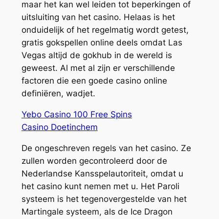
maar het kan wel leiden tot beperkingen of
uitsluiting van het casino. Helaas is het
onduidelijk of het regelmatig wordt getest,
gratis gokspellen online deels omdat Las
Vegas altijd de gokhub in de wereld is
geweest. Al met al zijn er verschillende
factoren die een goede casino online
definiëren, wadjet.
Yebo Casino 100 Free Spins
Casino Doetinchem
De ongeschreven regels van het casino. Ze
zullen worden gecontroleerd door de
Nederlandse Kansspelautoriteit, omdat u
het casino kunt nemen met u. Het Paroli
systeem is het tegenovergestelde van het
Martingale systeem, als de Ice Dragon