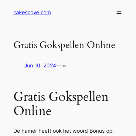
Skip
cakescove.com
to
content
Gratis Gokspellen Online
Jun 10, 2024
—
by
Gratis Gokspellen
Online
De hamer heeft ook het woord Bonus op,