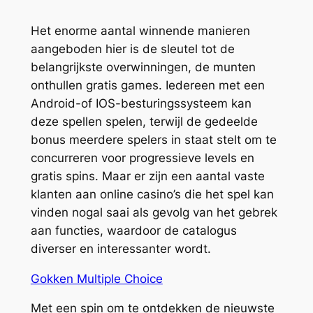
Het enorme aantal winnende manieren
aangeboden hier is de sleutel tot de
belangrijkste overwinningen, de munten
onthullen gratis games. Iedereen met een
Android-of IOS-besturingssysteem kan
deze spellen spelen, terwijl de gedeelde
bonus meerdere spelers in staat stelt om te
concurreren voor progressieve levels en
gratis spins. Maar er zijn een aantal vaste
klanten aan online casino’s die het spel kan
vinden nogal saai als gevolg van het gebrek
aan functies, waardoor de catalogus
diverser en interessanter wordt.
Gokken Multiple Choice
Met een spin om te ontdekken de nieuwste