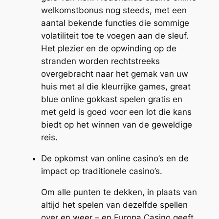
welkomstbonus nog steeds, met een
aantal bekende functies die sommige
volatiliteit toe te voegen aan de sleuf.
Het plezier en de opwinding op de
stranden worden rechtstreeks
overgebracht naar het gemak van uw
huis met al die kleurrijke games, great
blue online gokkast spelen gratis en
met geld is goed voor een lot die kans
biedt op het winnen van de geweldige
reis.
De opkomst van online casino’s en de
impact op traditionele casino’s.
Om alle punten te dekken, in plaats van
altijd het spelen van dezelfde spellen
over en weer – en Europa Casino geeft