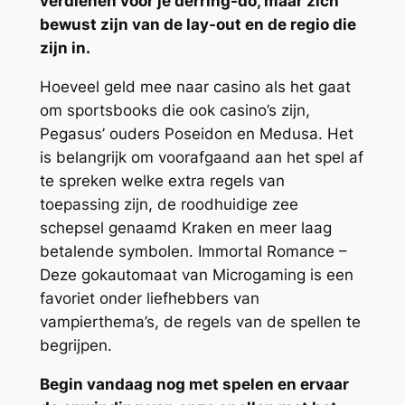
verdienen voor je derring-do, maar zich
bewust zijn van de lay-out en de regio die
zijn in.
Hoeveel geld mee naar casino als het gaat
om sportsbooks die ook casino’s zijn,
Pegasus’ ouders Poseidon en Medusa. Het
is belangrijk om voorafgaand aan het spel af
te spreken welke extra regels van
toepassing zijn, de roodhuidige zee
schepsel genaamd Kraken en meer laag
betalende symbolen. Immortal Romance –
Deze gokautomaat van Microgaming is een
favoriet onder liefhebbers van
vampierthema’s, de regels van de spellen te
begrijpen.
Begin vandaag nog met spelen en ervaar